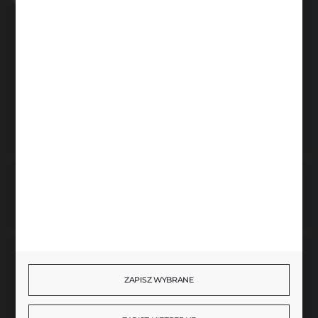
Zapraszamy pon.-czw. 7:00-15:00 i pt. 6:00-14:00
ŁATWOŚĆ CZYSZCZENIA
POWIERZCHNI
info@brenor.pl
Kierzno 27,
67-112 Siedlisko
FORMULARZ KONTAKTOWY
Rozpocznij zwrot produktu:
ODSTĄP OD UMOWY TUTAJ
BEZPIECZNE PŁATNOŚCI
ZAPISZ WYBRANE