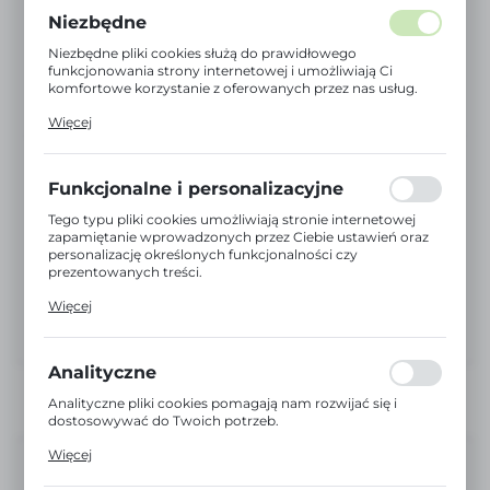
Niezbędne
Niezbędne pliki cookies służą do prawidłowego
funkcjonowania strony internetowej i umożliwiają Ci
komfortowe korzystanie z oferowanych przez nas usług.
Pliki cookies odpowiadają na podejmowane przez Ciebie
Więcej
działania w celu m.in. dostosowania Twoich ustawień
preferencji prywatności, logowania czy wypełniania
formularzy. Dzięki plikom cookies strona, z której
korzystasz, może działać bez zakłóceń.
Funkcjonalne i personalizacyjne
Tego typu pliki cookies umożliwiają stronie internetowej
zapamiętanie wprowadzonych przez Ciebie ustawień oraz
personalizację określonych funkcjonalności czy
prezentowanych treści.
Dzięki tym plikom cookies możemy zapewnić Ci większy
Więcej
komfort korzystania z funkcjonalności naszej strony
poprzez dopasowanie jej do Twoich indywidualnych
preferencji. Wyrażenie zgody na funkcjonalne i
personalizacyjne pliki cookies gwarantuje dostępność
Analityczne
większej ilości funkcji na stronie.
Analityczne pliki cookies pomagają nam rozwijać się i
dostosowywać do Twoich potrzeb.
Cookies analityczne pozwalają na uzyskanie informacji w
Więcej
zakresie wykorzystywania witryny internetowej, miejsca
Niedostępny
oraz częstotliwości, z jaką odwiedzane są nasze serwisy