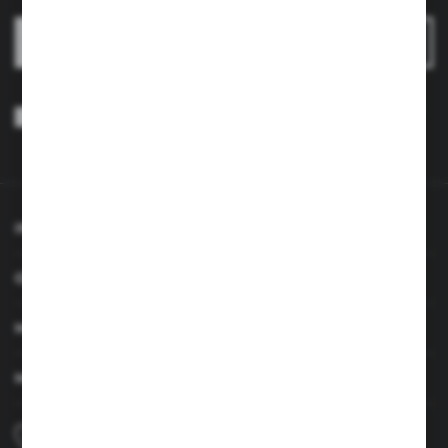
ZAPISZ SIĘ
ODPORNOŚĆ NA UDERZENIA
Wyrażam zgodę na otrzymywanie drogą elektroniczną na wskazany
przeze mnie adres e-mail informacji dotyczących usług świadczonych
przez Administratora. Zgoda może zostać cofnięta w każdym czasie.
Polityka prywatności
*
INFORMACJE
ODPORNOŚĆ NA
OBSŁUGA KLIENTA
ZABRUDZENIA
MOJE KONTO
MASZ PYTANIE
+48 690 224 003