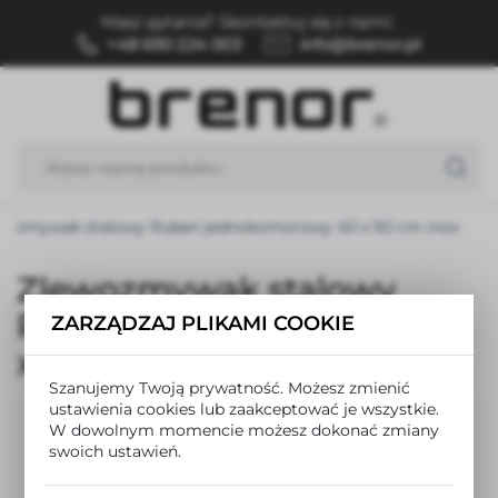
Masz pytania? Skontaktuj się z nami:
USTAWIENIA REGIONALNE
+48 690 224 003
info@brenor.pl
Lokalizacja
Polska
Język
polski
wozmywak stalowy Ruben jednokomorowy 40 x 50 cm inox
Waluta
Polski złoty (PLN)
Zlewozmywak stalowy
Ruben jednokomorowy 40
ZARZĄDZAJ PLIKAMI COOKIE
ZAPISZ
x 50 cm inox
Szanujemy Twoją prywatność. Możesz zmienić
ustawienia cookies lub zaakceptować je wszystkie.
W dowolnym momencie możesz dokonać zmiany
swoich ustawień.