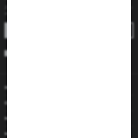
Zapisz się do newslettera na naszym sklepie internetowym i
otrzymuj
informacje o nowościach i promocjach.
ZAPISZ SIĘ
Wyrażam zgodę na otrzymywanie drogą elektroniczną na wskazany
przeze mnie adres e-mail informacji dotyczących usług świadczonych
przez Administratora. Zgoda może zostać cofnięta w każdym czasie.
Polityka prywatności
*
INFORMACJE
OBSŁUGA KLIENTA
MOJE KONTO
MASZ PYTANIE