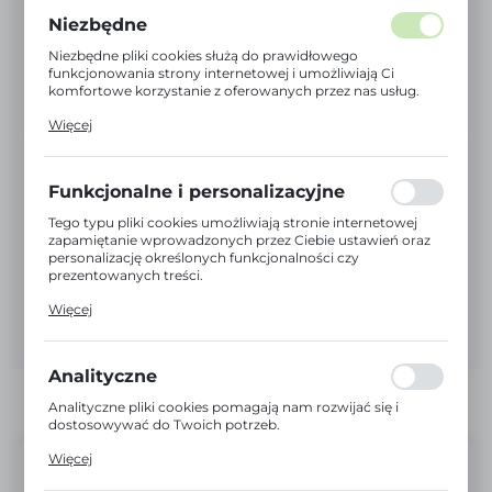
Niezbędne
Niezbędne pliki cookies służą do prawidłowego
funkcjonowania strony internetowej i umożliwiają Ci
komfortowe korzystanie z oferowanych przez nas usług.
Pliki cookies odpowiadają na podejmowane przez Ciebie
Więcej
działania w celu m.in. dostosowania Twoich ustawień
preferencji prywatności, logowania czy wypełniania
formularzy. Dzięki plikom cookies strona, z której
korzystasz, może działać bez zakłóceń.
Funkcjonalne i personalizacyjne
Tego typu pliki cookies umożliwiają stronie internetowej
zapamiętanie wprowadzonych przez Ciebie ustawień oraz
personalizację określonych funkcjonalności czy
prezentowanych treści.
Dzięki tym plikom cookies możemy zapewnić Ci większy
Więcej
komfort korzystania z funkcjonalności naszej strony
poprzez dopasowanie jej do Twoich indywidualnych
preferencji. Wyrażenie zgody na funkcjonalne i
personalizacyjne pliki cookies gwarantuje dostępność
Analityczne
większej ilości funkcji na stronie.
Analityczne pliki cookies pomagają nam rozwijać się i
dostosowywać do Twoich potrzeb.
Cookies analityczne pozwalają na uzyskanie informacji w
Więcej
zakresie wykorzystywania witryny internetowej, miejsca
Niedostępny
oraz częstotliwości, z jaką odwiedzane są nasze serwisy