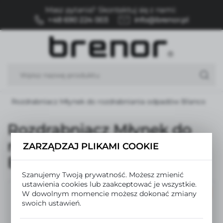
Masz pytania? Skontaktuj się z nami:
USTAWIENIA REGIONALNE
+48 690 224 003
info@brenor.pl
Lokalizacja
Polska
Język
polski
Rozdrabniacz Młynek do rozdrabniania odpadów Blanco
Waluta
Polski złoty (PLN)
Rozdrabniacz Młynek do
rozdrabniania odpadów
ZARZĄDZAJ PLIKAMI COOKIE
ZAPISZ
Blanco
Szanujemy Twoją prywatność. Możesz zmienić
ustawienia cookies lub zaakceptować je wszystkie.
W dowolnym momencie możesz dokonać zmiany
BESTSELLER
swoich ustawień.