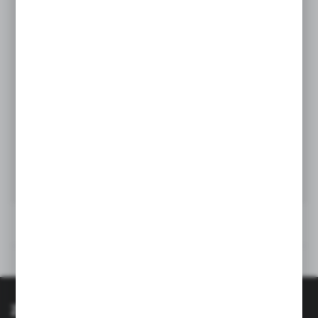
Rysunek techniczny
Opinie
Zapisz się do newslettera