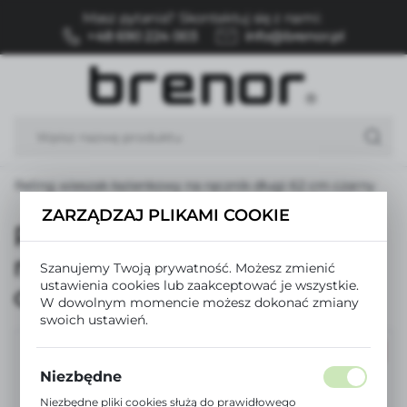
Masz pytania? Skontaktuj się z nami:
USTAWIENIA REGIONALNE
+48 690 224 003
info@brenor.pl
Lokalizacja
Polska
Język
polski
Reling wieszak łazienkowy na ręcznik długi 62 cm czarny
Waluta
ZARZĄDZAJ PLIKAMI COOKIE
Polski złoty (PLN)
Reling wieszak łazienkowy
na ręcznik długi 62 cm
Szanujemy Twoją prywatność. Możesz zmienić
ZAPISZ
ustawienia cookies lub zaakceptować je wszystkie.
czarny
W dowolnym momencie możesz dokonać zmiany
swoich ustawień.
PROMOCJA
Niezbędne
Niezbędne pliki cookies służą do prawidłowego