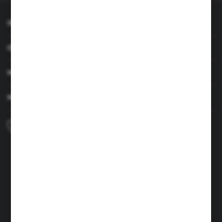
INFORMACJE
OBSŁUGA KLIENTA
MOJE KONTO
MASZ PYTANIE
+48 690 224 003
Zapraszamy pon.-czw. 7:00-15:00 i pt. 6:00-14:00
info@brenor.pl
Kierzno 27,
67-112 Siedlisko
FORMULARZ KONTAKTOWY