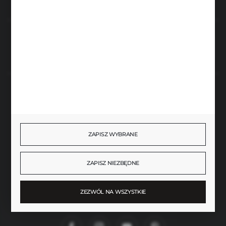
Rozpocznij zwrot produktu:
ODSTĄP OD UMOWY TUTAJ
BEZPIECZNE PŁATNOŚCI
ZAPISZ WYBRANE
SZYBKA DOSTAWA
ZAPISZ NIEZBĘDNE
ZEZWÓL NA WSZYSTKIE
DOŁĄCZ DO NAS