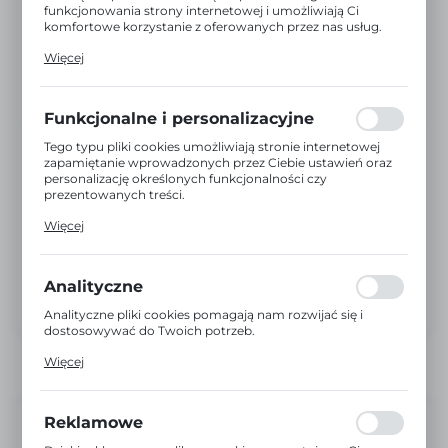
funkcjonowania strony internetowej i umożliwiają Ci
komfortowe korzystanie z oferowanych przez nas usług.
Pliki cookies odpowiadają na podejmowane przez Ciebie
Więcej
działania w celu m.in. dostosowania Twoich ustawień
preferencji prywatności, logowania czy wypełniania
formularzy. Dzięki plikom cookies strona, z której
korzystasz, może działać bez zakłóceń.
Funkcjonalne i personalizacyjne
Tego typu pliki cookies umożliwiają stronie internetowej
zapamiętanie wprowadzonych przez Ciebie ustawień oraz
personalizację określonych funkcjonalności czy
prezentowanych treści.
Dzięki tym plikom cookies możemy zapewnić Ci większy
Więcej
komfort korzystania z funkcjonalności naszej strony
poprzez dopasowanie jej do Twoich indywidualnych
preferencji. Wyrażenie zgody na funkcjonalne i
personalizacyjne pliki cookies gwarantuje dostępność
Analityczne
większej ilości funkcji na stronie.
Analityczne pliki cookies pomagają nam rozwijać się i
dostosowywać do Twoich potrzeb.
Cookies analityczne pozwalają na uzyskanie informacji w
Więcej
zakresie wykorzystywania witryny internetowej, miejsca
oraz częstotliwości, z jaką odwiedzane są nasze serwisy
www. Dane pozwalają nam na ocenę naszych serwisów
internetowych pod względem ich popularności wśród
Reklamowe
Dostępny
użytkowników. Zgromadzone informacje są przetwarzane
w formie zanonimizowanej. Wyrażenie zgody na