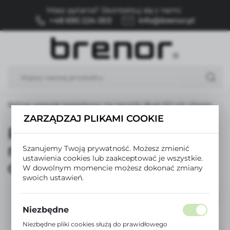
Masz pytania? Skontaktuj się z nami:
USTAWIENIA REGIONALNE
+48 690 224 003
info@brenor.pl
Lokalizacja
Polska
Język
polski
Reling wieszak łazienkowy na ręcznik długi 62 cm chrom
Waluta
ZARZĄDZAJ PLIKAMI COOKIE
Polski złoty (PLN)
Reling wieszak łazienkowy
na ręcznik długi 62 cm
Szanujemy Twoją prywatność. Możesz zmienić
ustawienia cookies lub zaakceptować je wszystkie.
ZAPISZ
chrom
W dowolnym momencie możesz dokonać zmiany
swoich ustawień.
PROMOCJA
Niezbędne
Niezbędne pliki cookies służą do prawidłowego