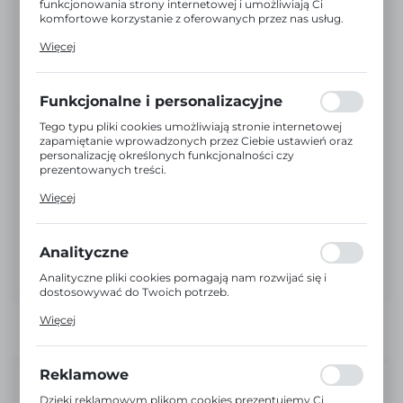
funkcjonowania strony internetowej i umożliwiają Ci
komfortowe korzystanie z oferowanych przez nas usług.
Pliki cookies odpowiadają na podejmowane przez Ciebie
Więcej
działania w celu m.in. dostosowania Twoich ustawień
preferencji prywatności, logowania czy wypełniania
formularzy. Dzięki plikom cookies strona, z której
korzystasz, może działać bez zakłóceń.
Funkcjonalne i personalizacyjne
Tego typu pliki cookies umożliwiają stronie internetowej
zapamiętanie wprowadzonych przez Ciebie ustawień oraz
personalizację określonych funkcjonalności czy
prezentowanych treści.
Dzięki tym plikom cookies możemy zapewnić Ci większy
Więcej
komfort korzystania z funkcjonalności naszej strony
poprzez dopasowanie jej do Twoich indywidualnych
preferencji. Wyrażenie zgody na funkcjonalne i
personalizacyjne pliki cookies gwarantuje dostępność
Analityczne
większej ilości funkcji na stronie.
Analityczne pliki cookies pomagają nam rozwijać się i
dostosowywać do Twoich potrzeb.
Cookies analityczne pozwalają na uzyskanie informacji w
Więcej
zakresie wykorzystywania witryny internetowej, miejsca
oraz częstotliwości, z jaką odwiedzane są nasze serwisy
www. Dane pozwalają nam na ocenę naszych serwisów
internetowych pod względem ich popularności wśród
Reklamowe
użytkowników. Zgromadzone informacje są przetwarzane
Niedostępny
w formie zanonimizowanej. Wyrażenie zgody na
Dzięki reklamowym plikom cookies prezentujemy Ci