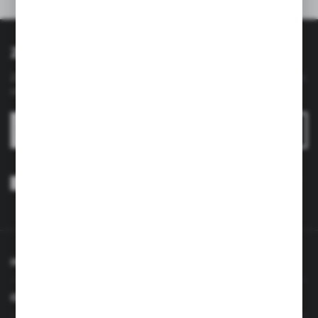
Polecane produkty
akcesoriami Brenor
Zapisz się do newslettera
Zapisz się do newslettera na naszym sklepie internetowym i
otrzymuj
informacje o nowościach i promocjach.
ZAPISZ SIĘ
Wyrażam zgodę na otrzymywanie drogą elektroniczną na wskazany
przeze mnie adres e-mail informacji dotyczących usług świadczonych
przez Administratora. Zgoda może zostać cofnięta w każdym czasie.
Polityka prywatności
*
INFORMACJE
OBSŁUGA KLIENTA