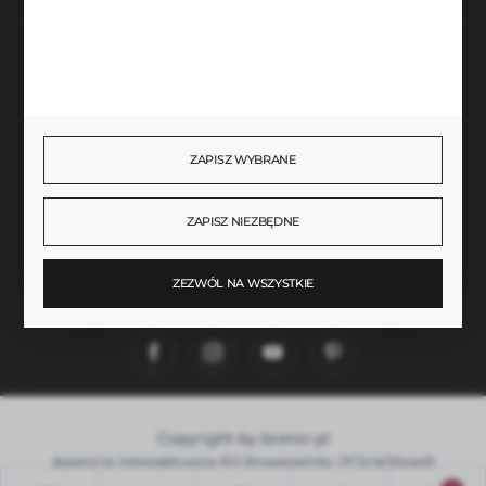
BEZPIECZNE PŁATNOŚCI
ZAPISZ WYBRANE
SZYBKA DOSTAWA
ZAPISZ NIEZBĘDNE
ZEZWÓL NA WSZYSTKIE
DOŁĄCZ DO NAS
Copyright by brenor.pl
Agencja interaktywna
[ti]
Powered by
2ClickShop®