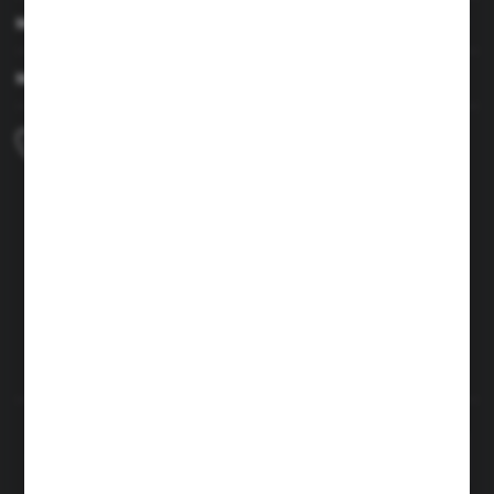
MOJE KONTO
MASZ PYTANIE
+48 690 224 003
Zapraszamy pon.-czw. 7:00-15:00 i pt. 6:00-14:00
info@brenor.pl
Kierzno 27,
67-112 Siedlisko
FORMULARZ KONTAKTOWY
Rozpocznij zwrot produktu:
ODSTĄP OD UMOWY TUTAJ