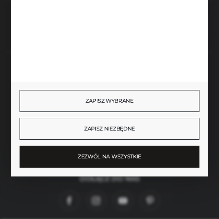
Rozpocznij zwrot produktu:
ODSTĄP OD UMOWY TUTAJ
BEZPIECZNE PŁATNOŚCI
ZAPISZ WYBRANE
SZYBKA DOSTAWA
ZAPISZ NIEZBĘDNE
ZEZWÓL NA WSZYSTKIE
DOŁĄCZ DO NAS