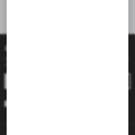
Rysunek techniczny
Opinie
Polecane produkty
Zapisz się do newslettera
Zapisz się do newslettera na naszym sklepie internetowym i
otrzymuj
informacje o nowościach i promocjach.
ZAPISZ SIĘ
Wyrażam zgodę na otrzymywanie drogą elektroniczną na wskazany
przeze mnie adres e-mail informacji dotyczących usług świadczonych
przez Administratora. Zgoda może zostać cofnięta w każdym czasie.
Polityka prywatności
*