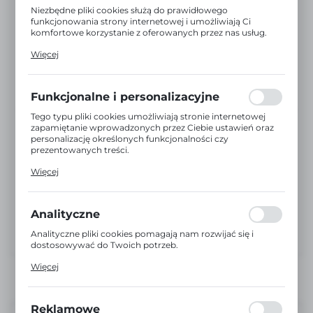
Niezbędne pliki cookies służą do prawidłowego
funkcjonowania strony internetowej i umożliwiają Ci
komfortowe korzystanie z oferowanych przez nas usług.
Pliki cookies odpowiadają na podejmowane przez Ciebie
Więcej
działania w celu m.in. dostosowania Twoich ustawień
preferencji prywatności, logowania czy wypełniania
formularzy. Dzięki plikom cookies strona, z której
korzystasz, może działać bez zakłóceń.
Funkcjonalne i personalizacyjne
Tego typu pliki cookies umożliwiają stronie internetowej
zapamiętanie wprowadzonych przez Ciebie ustawień oraz
personalizację określonych funkcjonalności czy
prezentowanych treści.
Dzięki tym plikom cookies możemy zapewnić Ci większy
Więcej
komfort korzystania z funkcjonalności naszej strony
poprzez dopasowanie jej do Twoich indywidualnych
preferencji. Wyrażenie zgody na funkcjonalne i
personalizacyjne pliki cookies gwarantuje dostępność
Analityczne
większej ilości funkcji na stronie.
Analityczne pliki cookies pomagają nam rozwijać się i
dostosowywać do Twoich potrzeb.
Cookies analityczne pozwalają na uzyskanie informacji w
Więcej
zakresie wykorzystywania witryny internetowej, miejsca
oraz częstotliwości, z jaką odwiedzane są nasze serwisy
www. Dane pozwalają nam na ocenę naszych serwisów
internetowych pod względem ich popularności wśród
Reklamowe