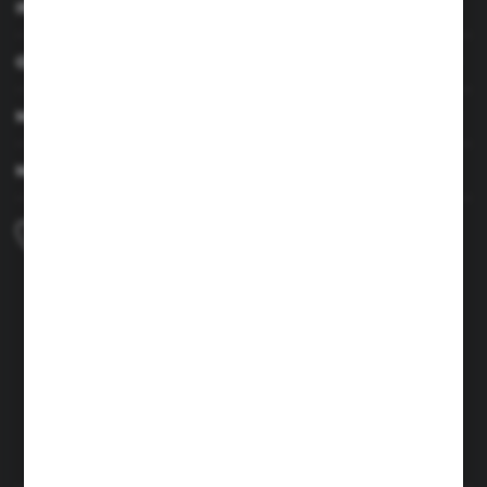
INFORMACJE
OBSŁUGA KLIENTA
MOJE KONTO
MASZ PYTANIE
+48 690 224 003
Zapraszamy pon.-czw. 7:00-15:00 i pt. 6:00-14:00
info@brenor.pl
Kierzno 27,
67-112 Siedlisko
FORMULARZ KONTAKTOWY