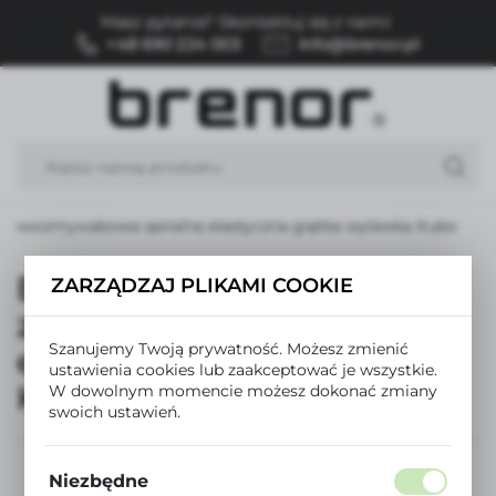
Masz pytania? Skontaktuj się z nami:
USTAWIENIA REGIONALNE
+48 690 224 003
info@brenor.pl
Lokalizacja
Polska
Język
polski
 zlewozmywakowa spiralna elastyczna giętka wylewka Kubo
Waluta
Polski złoty (PLN)
Bateria kuchenna
ZARZĄDZAJ PLIKAMI COOKIE
zlewozmywakowa spiralna
ZAPISZ
Szanujemy Twoją prywatność. Możesz zmienić
elastyczna giętka wylewka
ustawienia cookies lub zaakceptować je wszystkie.
Kubo
W dowolnym momencie możesz dokonać zmiany
swoich ustawień.
Niezbędne