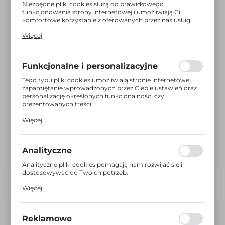
Niezbędne pliki cookies służą do prawidłowego
funkcjonowania strony internetowej i umożliwiają Ci
komfortowe korzystanie z oferowanych przez nas usług.
Pliki cookies odpowiadają na podejmowane przez Ciebie
Więcej
działania w celu m.in. dostosowania Twoich ustawień
preferencji prywatności, logowania czy wypełniania
formularzy. Dzięki plikom cookies strona, z której
korzystasz, może działać bez zakłóceń.
Funkcjonalne i personalizacyjne
Tego typu pliki cookies umożliwiają stronie internetowej
zapamiętanie wprowadzonych przez Ciebie ustawień oraz
personalizację określonych funkcjonalności czy
prezentowanych treści.
Dzięki tym plikom cookies możemy zapewnić Ci większy
Więcej
komfort korzystania z funkcjonalności naszej strony
poprzez dopasowanie jej do Twoich indywidualnych
preferencji. Wyrażenie zgody na funkcjonalne i
personalizacyjne pliki cookies gwarantuje dostępność
Analityczne
większej ilości funkcji na stronie.
Analityczne pliki cookies pomagają nam rozwijać się i
dostosowywać do Twoich potrzeb.
Cookies analityczne pozwalają na uzyskanie informacji w
Więcej
zakresie wykorzystywania witryny internetowej, miejsca
oraz częstotliwości, z jaką odwiedzane są nasze serwisy
www. Dane pozwalają nam na ocenę naszych serwisów
Niedostępny
internetowych pod względem ich popularności wśród
Reklamowe
użytkowników. Zgromadzone informacje są przetwarzane