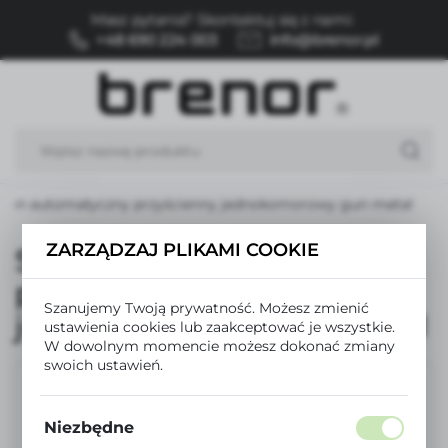
Masz pytania? Skontaktuj się z nami:
USTAWIENIA REGIONALNE
+48 690 224 003
info@brenor.pl
Lokalizacja
Polska
Język
polski
yfon automatyczny przyścienny jednokomorowy gun metal
Waluta
Polski złoty (PLN)
ZARZĄDZAJ PLIKAMI COOKIE
Syfon automatyczny
przyścienny
Szanujemy Twoją prywatność. Możesz zmienić
ZAPISZ
jednokomorowy gun metal
ustawienia cookies lub zaakceptować je wszystkie.
W dowolnym momencie możesz dokonać zmiany
swoich ustawień.
Niezbędne