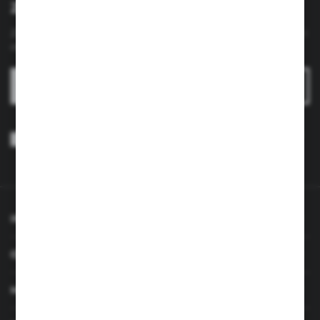
Zapisz się do newslettera
Zapisz się do newslettera na naszym sklepie internetowym i
otrzymuj
informacje o nowościach i promocjach.
ZAPISZ SIĘ
Wyrażam zgodę na otrzymywanie drogą elektroniczną na wskazany
przeze mnie adres e-mail informacji dotyczących usług świadczonych
przez Administratora. Zgoda może zostać cofnięta w każdym czasie.
Polityka prywatności
*
INFORMACJE
OBSŁUGA KLIENTA
MOJE KONTO