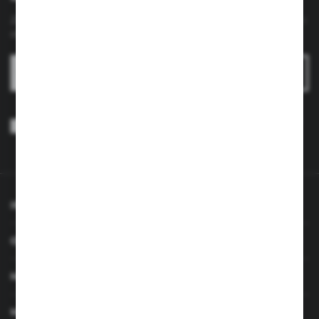
Zapisz się do newslettera na naszym sklepie internetowym i
otrzymuj
informacje o nowościach i promocjach.
ZAPISZ SIĘ
Wyrażam zgodę na otrzymywanie drogą elektroniczną na wskazany
przeze mnie adres e-mail informacji dotyczących usług świadczonych
przez Administratora. Zgoda może zostać cofnięta w każdym czasie.
Polityka prywatności
*
INFORMACJE
OBSŁUGA KLIENTA
MOJE KONTO
MASZ PYTANIE