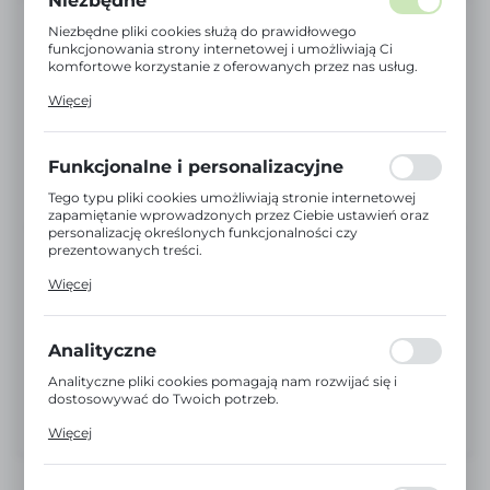
Niezbędne
Niezbędne pliki cookies służą do prawidłowego
funkcjonowania strony internetowej i umożliwiają Ci
komfortowe korzystanie z oferowanych przez nas usług.
Pliki cookies odpowiadają na podejmowane przez Ciebie
Więcej
działania w celu m.in. dostosowania Twoich ustawień
preferencji prywatności, logowania czy wypełniania
formularzy. Dzięki plikom cookies strona, z której
korzystasz, może działać bez zakłóceń.
Funkcjonalne i personalizacyjne
Tego typu pliki cookies umożliwiają stronie internetowej
zapamiętanie wprowadzonych przez Ciebie ustawień oraz
personalizację określonych funkcjonalności czy
prezentowanych treści.
Dzięki tym plikom cookies możemy zapewnić Ci większy
Więcej
komfort korzystania z funkcjonalności naszej strony
poprzez dopasowanie jej do Twoich indywidualnych
preferencji. Wyrażenie zgody na funkcjonalne i
personalizacyjne pliki cookies gwarantuje dostępność
Analityczne
większej ilości funkcji na stronie.
Analityczne pliki cookies pomagają nam rozwijać się i
dostosowywać do Twoich potrzeb.
Cookies analityczne pozwalają na uzyskanie informacji w
Więcej
zakresie wykorzystywania witryny internetowej, miejsca
oraz częstotliwości, z jaką odwiedzane są nasze serwisy
www. Dane pozwalają nam na ocenę naszych serwisów