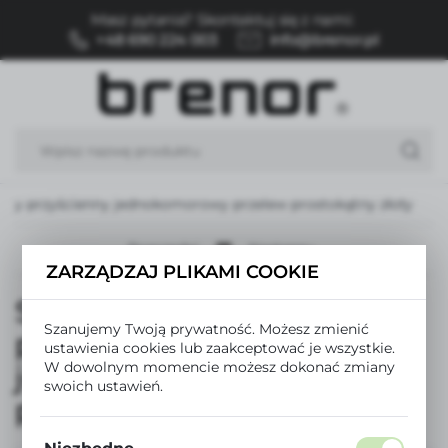
Masz pytania? Skontaktuj się z nami:
USTAWIENIA REGIONALNE
+48 690 224 003
info@brenor.pl
Lokalizacja
Polska
Język
polski
zny przyścienny jednokomorowy przelew prostokątny złoty
Waluta
Polski złoty (PLN)
Poprzedni
Następny
ZARZĄDZAJ PLIKAMI COOKIE
Syfon automatyczny
ZAPISZ
Szanujemy Twoją prywatność. Możesz zmienić
przyścienny
ustawienia cookies lub zaakceptować je wszystkie.
W dowolnym momencie możesz dokonać zmiany
jednokomorowy przelew
swoich ustawień.
prostokątny złoty