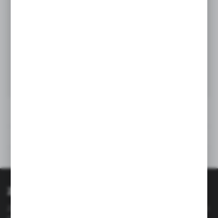
✨
MAAN Tytan 3 60 cm Czarny
Szkło LED – nowoczesny,
wydajny i elegancki okap do
zabudowy, który idealnie
dopełni Twoją kuchnię
.
Rysunek techniczny
Opinie
Inne z kategorii
Zapisz się do newslettera
Zapisz się do newslettera na naszym sklepie internetowym i
otrzymuj
informacje o nowościach i promocjach.