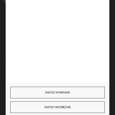
+48 690 224 003
Zapraszamy pon.-czw. 7:00-15:00 i pt. 6:00-14:00
info@brenor.pl
Kierzno 27,
67-112 Siedlisko
FORMULARZ KONTAKTOWY
Rozpocznij zwrot produktu:
ODSTĄP OD UMOWY TUTAJ
ZAPISZ WYBRANE
BEZPIECZNE PŁATNOŚCI
ZAPISZ NIEZBĘDNE