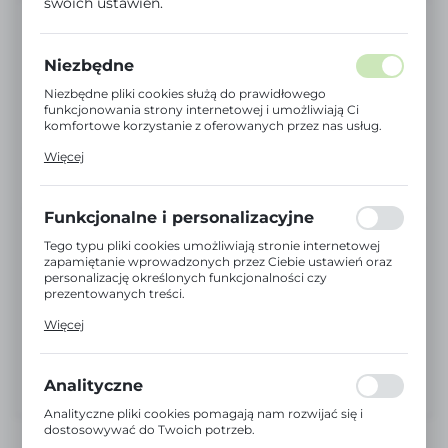
swoich ustawień.
Niezbędne
Niezbędne pliki cookies służą do prawidłowego
funkcjonowania strony internetowej i umożliwiają Ci
komfortowe korzystanie z oferowanych przez nas usług.
Pliki cookies odpowiadają na podejmowane przez Ciebie
Więcej
działania w celu m.in. dostosowania Twoich ustawień
preferencji prywatności, logowania czy wypełniania
formularzy. Dzięki plikom cookies strona, z której
korzystasz, może działać bez zakłóceń.
Funkcjonalne i personalizacyjne
Tego typu pliki cookies umożliwiają stronie internetowej
zapamiętanie wprowadzonych przez Ciebie ustawień oraz
personalizację określonych funkcjonalności czy
prezentowanych treści.
Dzięki tym plikom cookies możemy zapewnić Ci większy
Więcej
komfort korzystania z funkcjonalności naszej strony
poprzez dopasowanie jej do Twoich indywidualnych
preferencji. Wyrażenie zgody na funkcjonalne i
personalizacyjne pliki cookies gwarantuje dostępność
Analityczne
większej ilości funkcji na stronie.
Analityczne pliki cookies pomagają nam rozwijać się i
dostosowywać do Twoich potrzeb.