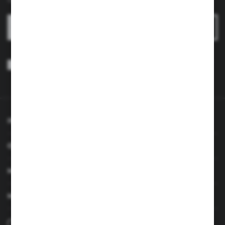
ZAPISZ SIĘ
Wyrażam zgodę na otrzymywanie drogą elektroniczną na wskazany
przeze mnie adres e-mail informacji dotyczących usług świadczonych
przez Administratora. Zgoda może zostać cofnięta w każdym czasie.
Polityka prywatności
*
INFORMACJE
OBSŁUGA KLIENTA
MOJE KONTO
MASZ PYTANIE