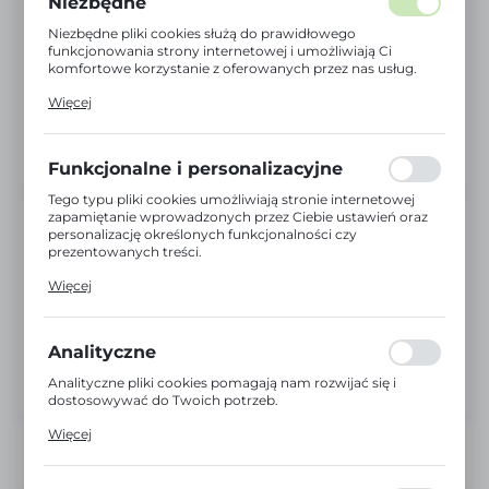
Niezbędne
Niezbędne pliki cookies służą do prawidłowego
funkcjonowania strony internetowej i umożliwiają Ci
komfortowe korzystanie z oferowanych przez nas usług.
Pliki cookies odpowiadają na podejmowane przez Ciebie
Więcej
działania w celu m.in. dostosowania Twoich ustawień
preferencji prywatności, logowania czy wypełniania
formularzy. Dzięki plikom cookies strona, z której
korzystasz, może działać bez zakłóceń.
Funkcjonalne i personalizacyjne
Tego typu pliki cookies umożliwiają stronie internetowej
zapamiętanie wprowadzonych przez Ciebie ustawień oraz
personalizację określonych funkcjonalności czy
prezentowanych treści.
Dzięki tym plikom cookies możemy zapewnić Ci większy
Więcej
komfort korzystania z funkcjonalności naszej strony
poprzez dopasowanie jej do Twoich indywidualnych
preferencji. Wyrażenie zgody na funkcjonalne i
personalizacyjne pliki cookies gwarantuje dostępność
Analityczne
większej ilości funkcji na stronie.
Analityczne pliki cookies pomagają nam rozwijać się i
dostosowywać do Twoich potrzeb.
Cookies analityczne pozwalają na uzyskanie informacji w
Więcej
zakresie wykorzystywania witryny internetowej, miejsca
oraz częstotliwości, z jaką odwiedzane są nasze serwisy
www. Dane pozwalają nam na ocenę naszych serwisów