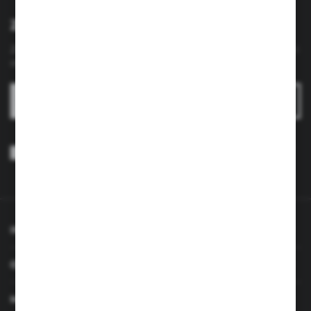
Zapisz się do newslettera
Zapisz się do newslettera na naszym sklepie internetowym i
otrzymuj
informacje o nowościach i promocjach.
ZAPISZ SIĘ
Wyrażam zgodę na otrzymywanie drogą elektroniczną na wskazany
przeze mnie adres e-mail informacji dotyczących usług świadczonych
przez Administratora. Zgoda może zostać cofnięta w każdym czasie.
Polityka prywatności
*
INFORMACJE
OBSŁUGA KLIENTA
MOJE KONTO