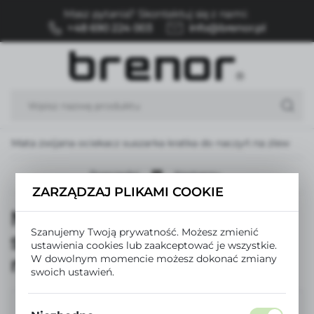
Masz pytania? Skontaktuj się z nami:
USTAWIENIA REGIONALNE
+48 690 224 003
info@brenor.pl
Lokalizacja
Polska
Język
polski
Mata zwijana ociekacz suszarka kratka do naczyń na zlew
Waluta
Polski złoty (PLN)
Poprzedni
Następny
ZARZĄDZAJ PLIKAMI COOKIE
Mata zwijana ociekacz
ZAPISZ
Szanujemy Twoją prywatność. Możesz zmienić
suszarka kratka do naczyń
ustawienia cookies lub zaakceptować je wszystkie.
na zlew
W dowolnym momencie możesz dokonać zmiany
swoich ustawień.