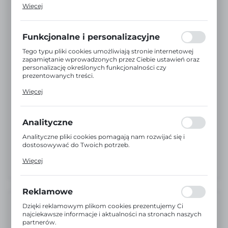
Pliki cookies odpowiadają na podejmowane przez Ciebie
Więcej
działania w celu m.in. dostosowania Twoich ustawień
preferencji prywatności, logowania czy wypełniania
formularzy. Dzięki plikom cookies strona, z której
korzystasz, może działać bez zakłóceń.
Funkcjonalne i personalizacyjne
Tego typu pliki cookies umożliwiają stronie internetowej
zapamiętanie wprowadzonych przez Ciebie ustawień oraz
personalizację określonych funkcjonalności czy
prezentowanych treści.
Dzięki tym plikom cookies możemy zapewnić Ci większy
Więcej
komfort korzystania z funkcjonalności naszej strony
poprzez dopasowanie jej do Twoich indywidualnych
preferencji. Wyrażenie zgody na funkcjonalne i
personalizacyjne pliki cookies gwarantuje dostępność
Analityczne
większej ilości funkcji na stronie.
Analityczne pliki cookies pomagają nam rozwijać się i
dostosowywać do Twoich potrzeb.
Cookies analityczne pozwalają na uzyskanie informacji w
Więcej
zakresie wykorzystywania witryny internetowej, miejsca
oraz częstotliwości, z jaką odwiedzane są nasze serwisy
www. Dane pozwalają nam na ocenę naszych serwisów
internetowych pod względem ich popularności wśród
Reklamowe
użytkowników. Zgromadzone informacje są przetwarzane
w formie zanonimizowanej. Wyrażenie zgody na
Dostępny
Dzięki reklamowym plikom cookies prezentujemy Ci
analityczne pliki cookies gwarantuje dostępność wszystkich
najciekawsze informacje i aktualności na stronach naszych
funkcjonalności.
partnerów.
EAN:
5904496239553