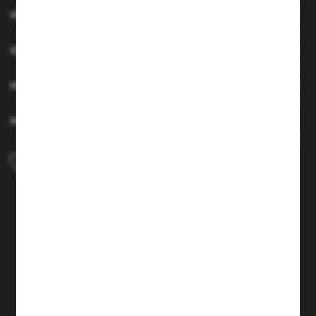
INFORMACJE
OBSŁUGA KLIENTA
MOJE KONTO
MASZ PYTANIE
+48 690 224 003
Zapraszamy pon.-czw. 7:00-15:00 i pt. 6:00-14:00
info@brenor.pl
Kierzno 27,
67-112 Siedlisko
FORMULARZ KONTAKTOWY