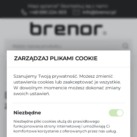
Masz pytania? Skontaktuj się z nami:
USTAWIENIA REGIONALNE
+48 690 224 003
info@brenor.pl
Lokalizacja
Polska
Język
polski
ZARZĄDZAJ PLIKAMI COOKIE
a
Durszlak cedzak sito sitko ze stali nierdzewnej 20 cm
Waluta
Polski złoty (PLN)
Szanujemy Twoją prywatność. Możesz zmienić
Poprzedni
Następny
ustawienia cookies lub zaakceptować je wszystkie.
W dowolnym momencie możesz dokonać zmiany
Durszlak cedzak sito sitko
swoich ustawień.
ZAPISZ
ze stali nierdzewnej 20 cm
Niezbędne
Niezbędne pliki cookies służą do prawidłowego
PROMOCJA
funkcjonowania strony internetowej i umożliwiają Ci
komfortowe korzystanie z oferowanych przez nas usług.