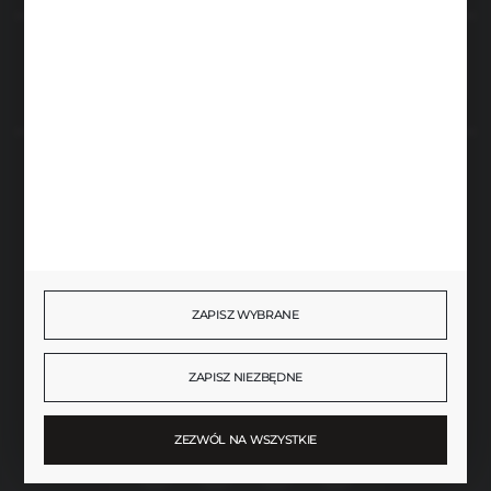
Rozpocznij zwrot produktu:
ODSTĄP OD UMOWY TUTAJ
BEZPIECZNE PŁATNOŚCI
SZYBKA DOSTAWA
ZAPISZ WYBRANE
ZAPISZ NIEZBĘDNE
DOŁĄCZ DO NAS
ZEZWÓL NA WSZYSTKIE