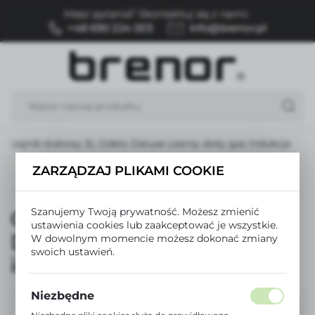
Masz pytania? Skontaktuj się z nami:
USTAWIENIA REGIONALNE
+48 690 224 003
info@brenor.pl
Lokalizacja
Polska
Język
polski
Czajnik stalowy 3L Odelo Deluxe czarny złoty gaz indukcja
Waluta
ZARZĄDZAJ PLIKAMI COOKIE
Polski złoty (PLN)
Poprzedni
Następny
Szanujemy Twoją prywatność. Możesz zmienić
Czajnik stalowy 3L Odelo
ZAPISZ
ustawienia cookies lub zaakceptować je wszystkie.
Deluxe czarny złoty gaz
W dowolnym momencie możesz dokonać zmiany
swoich ustawień.
indukcja
Niezbędne
PROMOCJA