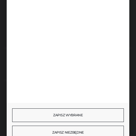
Kierzno 27,
67-112 Siedlisko
FORMULARZ KONTAKTOWY
Rozpocznij zwrot produktu:
ODSTĄP OD UMOWY TUTAJ
BEZPIECZNE PŁATNOŚCI
ZAPISZ WYBRANE
SZYBKA DOSTAWA
ZAPISZ NIEZBĘDNE