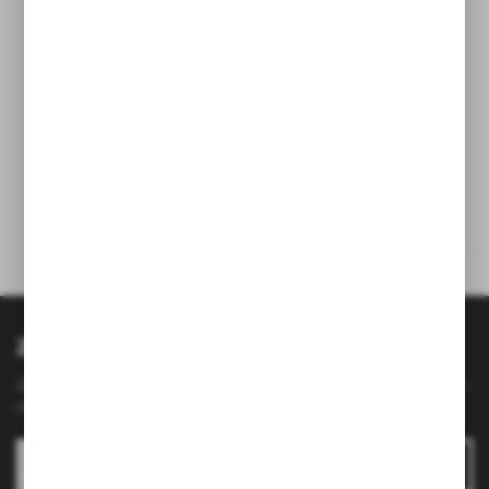
Szerokość w najszerszym miejscu:
22
cm
Waga:
ok. 0,9 kg
Opinie
Inne z kategorii
Zapisz się do newslettera
Zapisz się do newslettera na naszym sklepie internetowym i
otrzymuj
informacje o nowościach i promocjach.
ZAPISZ SIĘ