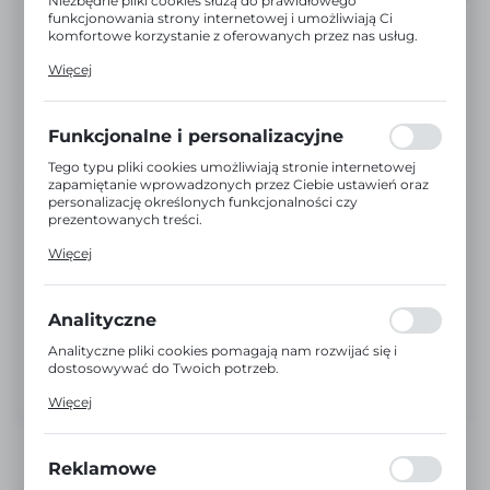
Niezbędne pliki cookies służą do prawidłowego
funkcjonowania strony internetowej i umożliwiają Ci
komfortowe korzystanie z oferowanych przez nas usług.
Pliki cookies odpowiadają na podejmowane przez Ciebie
Więcej
działania w celu m.in. dostosowania Twoich ustawień
preferencji prywatności, logowania czy wypełniania
formularzy. Dzięki plikom cookies strona, z której
korzystasz, może działać bez zakłóceń.
Funkcjonalne i personalizacyjne
Tego typu pliki cookies umożliwiają stronie internetowej
zapamiętanie wprowadzonych przez Ciebie ustawień oraz
personalizację określonych funkcjonalności czy
prezentowanych treści.
Dzięki tym plikom cookies możemy zapewnić Ci większy
Więcej
komfort korzystania z funkcjonalności naszej strony
poprzez dopasowanie jej do Twoich indywidualnych
preferencji. Wyrażenie zgody na funkcjonalne i
personalizacyjne pliki cookies gwarantuje dostępność
Analityczne
większej ilości funkcji na stronie.
Analityczne pliki cookies pomagają nam rozwijać się i
dostosowywać do Twoich potrzeb.
Cookies analityczne pozwalają na uzyskanie informacji w
Więcej
zakresie wykorzystywania witryny internetowej, miejsca
oraz częstotliwości, z jaką odwiedzane są nasze serwisy
www. Dane pozwalają nam na ocenę naszych serwisów
internetowych pod względem ich popularności wśród
Reklamowe
użytkowników. Zgromadzone informacje są przetwarzane