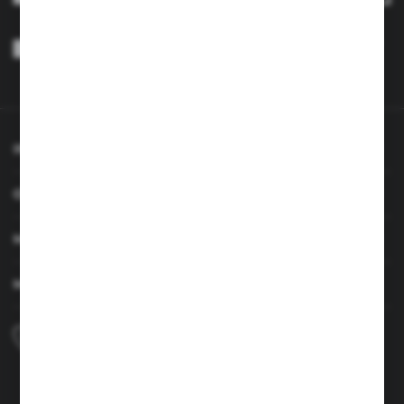
Wyrażam zgodę na otrzymywanie drogą elektroniczną na wskazany
przeze mnie adres e-mail informacji dotyczących usług świadczonych
przez Administratora. Zgoda może zostać cofnięta w każdym czasie.
Polityka prywatności
*
INFORMACJE
OBSŁUGA KLIENTA
MOJE KONTO
MASZ PYTANIE
+48 690 224 003
Zapraszamy pon.-czw. 7:00-15:00 i pt. 6:00-14:00
info@brenor.pl