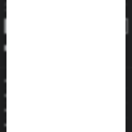
Zapisz się do newslettera na naszym sklepie internetowym i
otrzymuj
informacje o nowościach i promocjach.
ZAPISZ SIĘ
Wyrażam zgodę na otrzymywanie drogą elektroniczną na wskazany
przeze mnie adres e-mail informacji dotyczących usług świadczonych
przez Administratora. Zgoda może zostać cofnięta w każdym czasie.
Polityka prywatności
*
INFORMACJE
OBSŁUGA KLIENTA
MOJE KONTO
MASZ PYTANIE