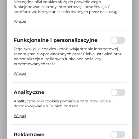
Niezbędne pliki cookies służą do prawidłowego
funkcjonowania strony internetowej i umożliwiają Ci
komfortowe korzystanie z oferowanych przez nas usług.
Pliki cookies odpowiadają na podejmowane przez Ciebie
Więcej
działania w celu m.in. dostosowania Twoich ustawień
preferencji prywatności, logowania czy wypełniania
formularzy. Dzięki plikom cookies strona, z której
korzystasz, może działać bez zakłóceń.
Funkcjonalne i personalizacyjne
Tego typu pliki cookies umożliwiają stronie internetowej
zapamiętanie wprowadzonych przez Ciebie ustawień oraz
personalizację określonych funkcjonalności czy
prezentowanych treści.
Dzięki tym plikom cookies możemy zapewnić Ci większy
Więcej
komfort korzystania z funkcjonalności naszej strony
poprzez dopasowanie jej do Twoich indywidualnych
preferencji. Wyrażenie zgody na funkcjonalne i
personalizacyjne pliki cookies gwarantuje dostępność
Analityczne
większej ilości funkcji na stronie.
Analityczne pliki cookies pomagają nam rozwijać się i
dostosowywać do Twoich potrzeb.
Cookies analityczne pozwalają na uzyskanie informacji w
Więcej
zakresie wykorzystywania witryny internetowej, miejsca
oraz częstotliwości, z jaką odwiedzane są nasze serwisy
www. Dane pozwalają nam na ocenę naszych serwisów
internetowych pod względem ich popularności wśród
Reklamowe
użytkowników. Zgromadzone informacje są przetwarzane