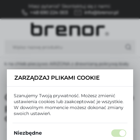
Masz pytania? Skontaktuj się z nami:
USTAWIENIA REGIONALNE
+48 690 224 003
info@brenor.pl
Lokalizacja
Polska
Język
polski
nik na chleb pieczywo ARIZONA z drewnianą pokrywą biały
Waluta
Polski złoty (PLN)
ZARZĄDZAJ PLIKAMI COOKIE
Poprzedni
Następny
Chlebak pojemnik na chleb
Szanujemy Twoją prywatność. Możesz zmienić
ZAPISZ
ustawienia cookies lub zaakceptować je wszystkie.
pieczywo ARIZONA z
W dowolnym momencie możesz dokonać zmiany
swoich ustawień.
drewnianą pokrywą biały
Niezbędne