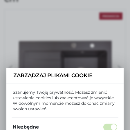
PROMOCJA
ZARZĄDZAJ PLIKAMI COOKIE
Szanujemy Twoją prywatność. Możesz zmienić
ustawienia cookies lub zaakceptować je wszystkie.
W dowolnym momencie możesz dokonać zmiany
swoich ustawień.
Niezbędne