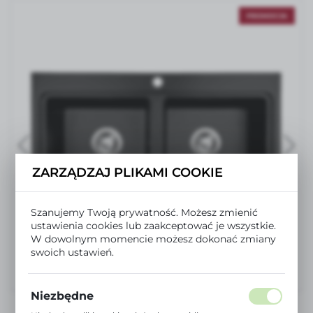
PROMOCJA
ZARZĄDZAJ PLIKAMI COOKIE
Szanujemy Twoją prywatność. Możesz zmienić
ustawienia cookies lub zaakceptować je wszystkie.
W dowolnym momencie możesz dokonać zmiany
swoich ustawień.
Niezbędne