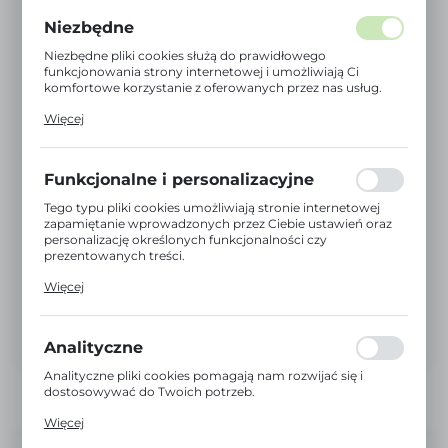
Niezbędne
Niezbędne pliki cookies służą do prawidłowego
funkcjonowania strony internetowej i umożliwiają Ci
komfortowe korzystanie z oferowanych przez nas usług.
Pliki cookies odpowiadają na podejmowane przez Ciebie
Więcej
działania w celu m.in. dostosowania Twoich ustawień
preferencji prywatności, logowania czy wypełniania
formularzy. Dzięki plikom cookies strona, z której
korzystasz, może działać bez zakłóceń.
Funkcjonalne i personalizacyjne
Tego typu pliki cookies umożliwiają stronie internetowej
zapamiętanie wprowadzonych przez Ciebie ustawień oraz
personalizację określonych funkcjonalności czy
prezentowanych treści.
Dzięki tym plikom cookies możemy zapewnić Ci większy
Więcej
komfort korzystania z funkcjonalności naszej strony
poprzez dopasowanie jej do Twoich indywidualnych
preferencji. Wyrażenie zgody na funkcjonalne i
personalizacyjne pliki cookies gwarantuje dostępność
Analityczne
większej ilości funkcji na stronie.
Analityczne pliki cookies pomagają nam rozwijać się i
dostosowywać do Twoich potrzeb.
Cookies analityczne pozwalają na uzyskanie informacji w
Więcej
zakresie wykorzystywania witryny internetowej, miejsca
oraz częstotliwości, z jaką odwiedzane są nasze serwisy