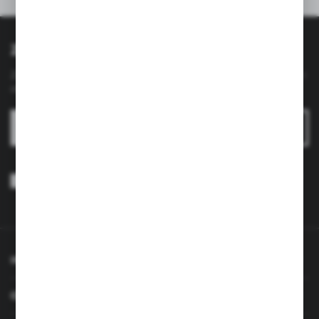
ODPORNOŚĆ NA SZOK
Polecane produkty
TERMICZNY
Zapisz się do newslettera
Zapisz się do newslettera na naszym sklepie internetowym i
otrzymuj
informacje o nowościach i promocjach.
ZAPISZ SIĘ
ODPORNOŚĆ NA UDERZENIA
Wyrażam zgodę na otrzymywanie drogą elektroniczną na wskazany
przeze mnie adres e-mail informacji dotyczących usług świadczonych
przez Administratora. Zgoda może zostać cofnięta w każdym czasie.
Polityka prywatności
*
INFORMACJE
ODPORNOŚĆ NA
OBSŁUGA KLIENTA
ZABRUDZENIA