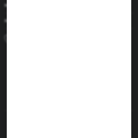
MOJE KONTO
MASZ PYTANIE
+48 690 224 003
Zapraszamy pon.-czw. 7:00-15:00 i pt. 6:00-14:00
ŁATWOŚĆ CZYSZCZENIA
POWIERZCHNI
info@brenor.pl
Kierzno 27,
67-112 Siedlisko
FORMULARZ KONTAKTOWY
Rozpocznij zwrot produktu:
ODSTĄP OD UMOWY TUTAJ