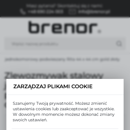
Masz pytania? Skontaktuj się z nami:
USTAWIENIA REGIONALNE
+48 690 224 003
info@brenor.pl
Lokalizacja
Polska
Język
polski
y jednokomorowy podwieszany Rita 44 x 44 cm gold złoty
Waluta
Polski złoty (PLN)
Zlewozmywak stalowy
jednokomorowy
ZARZĄDZAJ PLIKAMI COOKIE
ZAPISZ
podwieszany Rita 44 x 44
cm gold złoty
Szanujemy Twoją prywatność. Możesz zmienić
ustawienia cookies lub zaakceptować je wszystkie.
W dowolnym momencie możesz dokonać zmiany
swoich ustawień.