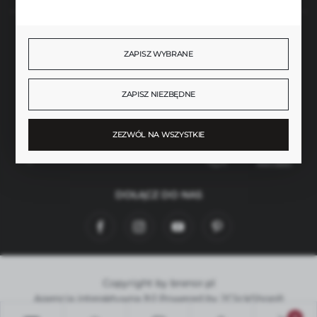
BEZPIECZNE PŁATNOŚCI
ZAPISZ WYBRANE
ZAPISZ NIEZBĘDNE
SZYBKA DOSTAWA
ZEZWÓL NA WSZYSTKIE
DOŁĄCZ DO NAS
Copyright by brenor.pl
Agencja interaktywna
[ti]
Powered by
2ClickShop®