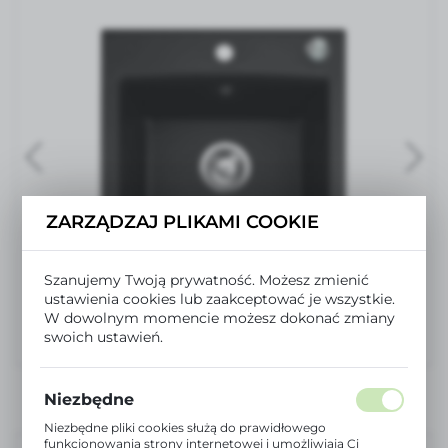
ZARZĄDZAJ PLIKAMI COOKIE
Szanujemy Twoją prywatność. Możesz zmienić
ustawienia cookies lub zaakceptować je wszystkie.
W dowolnym momencie możesz dokonać zmiany
swoich ustawień.
Niezbędne
Niezbędne pliki cookies służą do prawidłowego
funkcjonowania strony internetowej i umożliwiają Ci