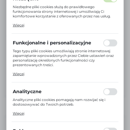
Niezbędne pliki cookies służą do prawidłowego
funkcjonowania strony internetowej i umożliwiają Ci
komfortowe korzystanie z oferowanych przez nas usług.
Pliki cookies odpowiadają na podejmowane przez Ciebie
Więcej
działania w celu m.in. dostosowania Twoich ustawień
preferencji prywatności, logowania czy wypełniania
formularzy. Dzięki plikom cookies strona, z której
korzystasz, może działać bez zakłóceń.
Funkcjonalne i personalizacyjne
Tego typu pliki cookies umożliwiają stronie internetowej
zapamiętanie wprowadzonych przez Ciebie ustawień oraz
personalizację określonych funkcjonalności czy
prezentowanych treści.
Dzięki tym plikom cookies możemy zapewnić Ci większy
Więcej
komfort korzystania z funkcjonalności naszej strony
poprzez dopasowanie jej do Twoich indywidualnych
preferencji. Wyrażenie zgody na funkcjonalne i
personalizacyjne pliki cookies gwarantuje dostępność
Analityczne
większej ilości funkcji na stronie.
Analityczne pliki cookies pomagają nam rozwijać się i
dostosowywać do Twoich potrzeb.
Cookies analityczne pozwalają na uzyskanie informacji w
Więcej
zakresie wykorzystywania witryny internetowej, miejsca
oraz częstotliwości, z jaką odwiedzane są nasze serwisy
Dostępny
www. Dane pozwalają nam na ocenę naszych serwisów
internetowych pod względem ich popularności wśród