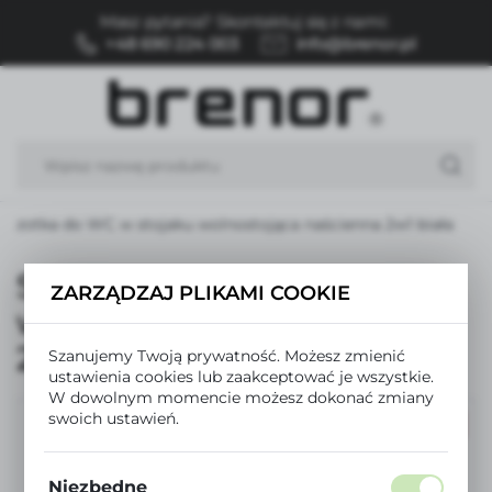
Masz pytania? Skontaktuj się z nami:
USTAWIENIA REGIONALNE
+48 690 224 003
info@brenor.pl
Lokalizacja
Polska
Język
polski
zczotka do WC w stojaku wolnostojąca naścienna 2w1 biała
Waluta
Polski złoty (PLN)
Szczotka do WC w stojaku
ZARZĄDZAJ PLIKAMI COOKIE
wolnostojąca naścienna
ZAPISZ
2w1 biała
Szanujemy Twoją prywatność. Możesz zmienić
ustawienia cookies lub zaakceptować je wszystkie.
W dowolnym momencie możesz dokonać zmiany
swoich ustawień.
PROMOCJA
Niezbędne