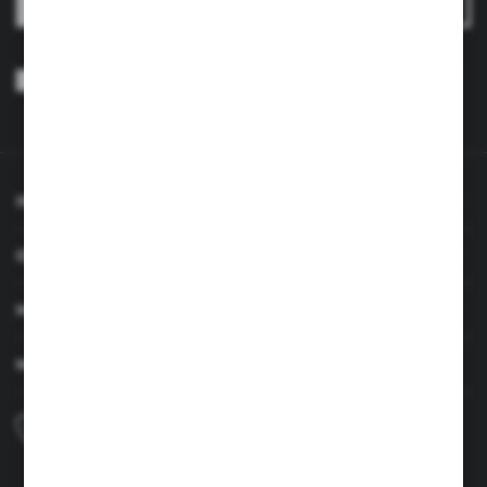
Wyrażam zgodę na otrzymywanie drogą elektroniczną na wskazany
przeze mnie adres e-mail informacji dotyczących usług świadczonych
przez Administratora. Zgoda może zostać cofnięta w każdym czasie.
Polityka prywatności
*
INFORMACJE
OBSŁUGA KLIENTA
MOJE KONTO
MASZ PYTANIE
+48 690 224 003
Zapraszamy pon.-czw. 7:00-15:00 i pt. 6:00-14:00