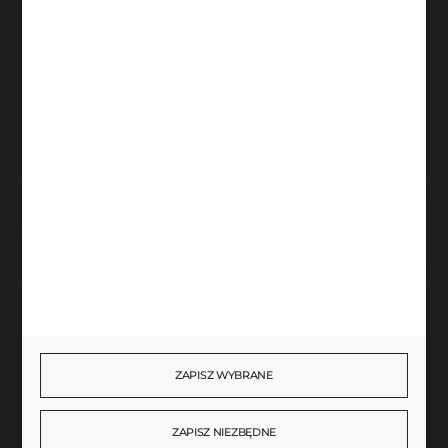
info@brenor.pl
Kierzno 27,
67-112 Siedlisko
FORMULARZ KONTAKTOWY
Rozpocznij zwrot produktu:
ODSTĄP OD UMOWY TUTAJ
BEZPIECZNE PŁATNOŚCI
ZAPISZ WYBRANE
SZYBKA DOSTAWA
ZAPISZ NIEZBĘDNE