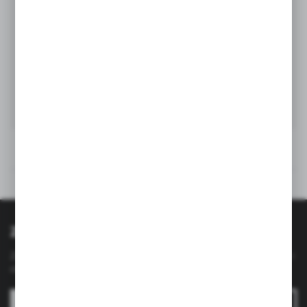
Opinie
Polecane produkty
Zapisz się do newslettera
Zapisz się do newslettera na naszym sklepie internetowym i
otrzymuj
informacje o nowościach i promocjach.
ZAPISZ SIĘ