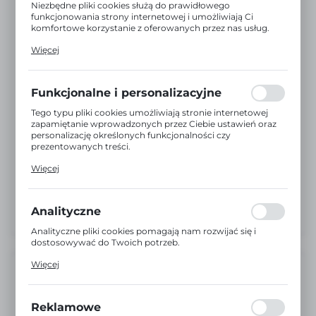
Niezbędne pliki cookies służą do prawidłowego
funkcjonowania strony internetowej i umożliwiają Ci
komfortowe korzystanie z oferowanych przez nas usług.
Pliki cookies odpowiadają na podejmowane przez Ciebie
Więcej
działania w celu m.in. dostosowania Twoich ustawień
preferencji prywatności, logowania czy wypełniania
formularzy. Dzięki plikom cookies strona, z której
korzystasz, może działać bez zakłóceń.
Funkcjonalne i personalizacyjne
Tego typu pliki cookies umożliwiają stronie internetowej
zapamiętanie wprowadzonych przez Ciebie ustawień oraz
personalizację określonych funkcjonalności czy
prezentowanych treści.
Dzięki tym plikom cookies możemy zapewnić Ci większy
Więcej
komfort korzystania z funkcjonalności naszej strony
poprzez dopasowanie jej do Twoich indywidualnych
preferencji. Wyrażenie zgody na funkcjonalne i
personalizacyjne pliki cookies gwarantuje dostępność
Analityczne
większej ilości funkcji na stronie.
Analityczne pliki cookies pomagają nam rozwijać się i
dostosowywać do Twoich potrzeb.
Cookies analityczne pozwalają na uzyskanie informacji w
Więcej
zakresie wykorzystywania witryny internetowej, miejsca
Dostępny
oraz częstotliwości, z jaką odwiedzane są nasze serwisy
www. Dane pozwalają nam na ocenę naszych serwisów
EAN:
5904496240467
internetowych pod względem ich popularności wśród
Reklamowe
użytkowników. Zgromadzone informacje są przetwarzane