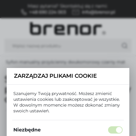
Masz pytania? Skontaktuj się z nami:
USTAWIENIA REGIONALNE
+48 690 224 003
info@brenor.pl
Lokalizacja
Polska
Język
polski
Syfon manualny przyścienny dwukomorowy czarny mat
Waluta
Polski złoty (PLN)
ZARZĄDZAJ PLIKAMI COOKIE
Syfon manualny
przyścienny dwukomorowy
Szanujemy Twoją prywatność. Możesz zmienić
ZAPISZ
czarny mat
ustawienia cookies lub zaakceptować je wszystkie.
W dowolnym momencie możesz dokonać zmiany
swoich ustawień.
Niezbędne