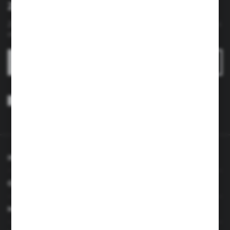
Zapisz się do newslettera
Zapisz się do newslettera na naszym sklepie internetowym i
otrzymuj
informacje o nowościach i promocjach.
ZAPISZ SIĘ
Wyrażam zgodę na otrzymywanie drogą elektroniczną na wskazany
przeze mnie adres e-mail informacji dotyczących usług świadczonych
przez Administratora. Zgoda może zostać cofnięta w każdym czasie.
Polityka prywatności
*
INFORMACJE
OBSŁUGA KLIENTA
MOJE KONTO