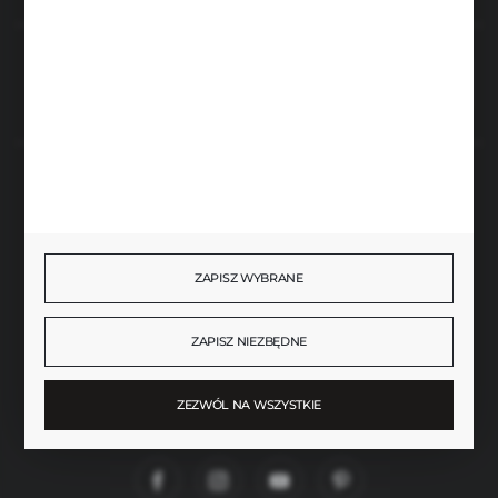
Rozpocznij zwrot produktu:
ODSTĄP OD UMOWY TUTAJ
BEZPIECZNE PŁATNOŚCI
ZAPISZ WYBRANE
SZYBKA DOSTAWA
ZAPISZ NIEZBĘDNE
ZEZWÓL NA WSZYSTKIE
DOŁĄCZ DO NAS