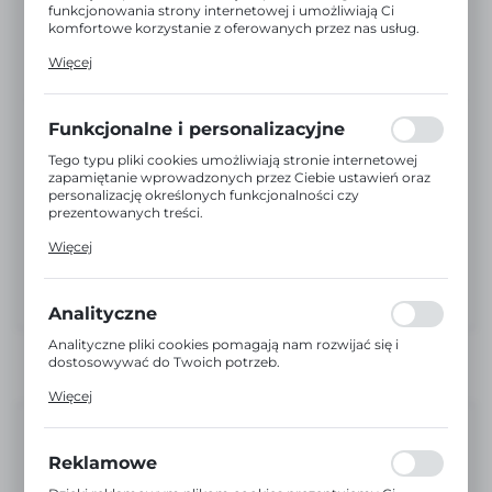
funkcjonowania strony internetowej i umożliwiają Ci
komfortowe korzystanie z oferowanych przez nas usług.
Pliki cookies odpowiadają na podejmowane przez Ciebie
Więcej
działania w celu m.in. dostosowania Twoich ustawień
preferencji prywatności, logowania czy wypełniania
formularzy. Dzięki plikom cookies strona, z której
korzystasz, może działać bez zakłóceń.
Funkcjonalne i personalizacyjne
Tego typu pliki cookies umożliwiają stronie internetowej
zapamiętanie wprowadzonych przez Ciebie ustawień oraz
personalizację określonych funkcjonalności czy
prezentowanych treści.
Dzięki tym plikom cookies możemy zapewnić Ci większy
Więcej
komfort korzystania z funkcjonalności naszej strony
poprzez dopasowanie jej do Twoich indywidualnych
preferencji. Wyrażenie zgody na funkcjonalne i
personalizacyjne pliki cookies gwarantuje dostępność
Analityczne
większej ilości funkcji na stronie.
Analityczne pliki cookies pomagają nam rozwijać się i
dostosowywać do Twoich potrzeb.
Cookies analityczne pozwalają na uzyskanie informacji w
Więcej
zakresie wykorzystywania witryny internetowej, miejsca
oraz częstotliwości, z jaką odwiedzane są nasze serwisy
Dostępny
www. Dane pozwalają nam na ocenę naszych serwisów
internetowych pod względem ich popularności wśród
Reklamowe
EAN:
5904496238150
użytkowników. Zgromadzone informacje są przetwarzane
w formie zanonimizowanej. Wyrażenie zgody na