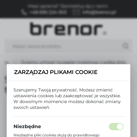
Masz pytania? Skontaktuj się z nami:
USTAWIENIA REGIONALNE
+48 690 224 003
info@brenor.pl
Lokalizacja
Polska
Język
polski
ukty
Ścienny uchwyt na papier toaletowy z półką złoty
Waluta
ZARZĄDZAJ PLIKAMI COOKIE
Polski złoty (PLN)
Ścienny uchwyt na papier
toaletowy z półką złoty
Szanujemy Twoją prywatność. Możesz zmienić
ZAPISZ
ustawienia cookies lub zaakceptować je wszystkie.
W dowolnym momencie możesz dokonać zmiany
swoich ustawień.
PROMOCJA
Niezbędne
Niezbędne pliki cookies służą do prawidłowego