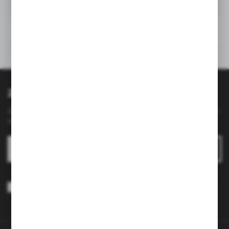
Rysunek techniczny
Opinie
Zapisz się do newslettera
Zapisz się do newslettera na naszym sklepie internetowym i
otrzymuj
informacje o nowościach i promocjach.
ZAPISZ SIĘ
Wyrażam zgodę na otrzymywanie drogą elektroniczną na wskazany
przeze mnie adres e-mail informacji dotyczących usług świadczonych
przez Administratora. Zgoda może zostać cofnięta w każdym czasie.
Polityka prywatności
*