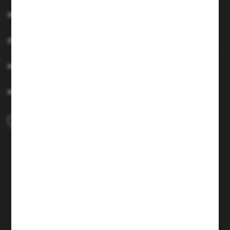
INFORMACJE
OBSŁUGA KLIENTA
MOJE KONTO
MASZ PYTANIE
+48 690 224 003
Zapraszamy pon.-czw. 7:00-15:00 i pt. 6:00-14:00
info@brenor.pl
Kierzno 27,
67-112 Siedlisko
FORMULARZ KONTAKTOWY