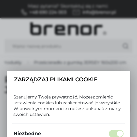
Masz pytania? Skontaktuj się z nami:
USTAWIENIA REGIONALNE
+48 690 224 003
info@brenor.pl
Lokalizacja
Polska
Język
polski
Produkty
Prześcieradło z gumką JERSEY 160x200 cm
Waluta
Polski złoty (PLN)
Prześcieradło z gumką
ZARZĄDZAJ PLIKAMI COOKIE
JERSEY 160x200 cm
ZAPISZ
Szanujemy Twoją prywatność. Możesz zmienić
ustawienia cookies lub zaakceptować je wszystkie.
W dowolnym momencie możesz dokonać zmiany
PROMOCJA
swoich ustawień.
Niezbędne