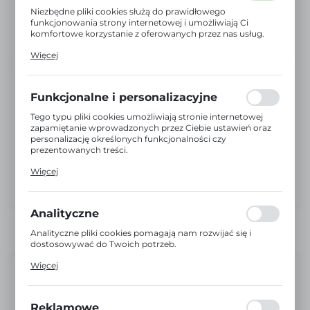
Niezbędne pliki cookies służą do prawidłowego
funkcjonowania strony internetowej i umożliwiają Ci
komfortowe korzystanie z oferowanych przez nas usług.
Pliki cookies odpowiadają na podejmowane przez Ciebie
Więcej
działania w celu m.in. dostosowania Twoich ustawień
preferencji prywatności, logowania czy wypełniania
formularzy. Dzięki plikom cookies strona, z której
korzystasz, może działać bez zakłóceń.
Funkcjonalne i personalizacyjne
Tego typu pliki cookies umożliwiają stronie internetowej
zapamiętanie wprowadzonych przez Ciebie ustawień oraz
personalizację określonych funkcjonalności czy
prezentowanych treści.
Dzięki tym plikom cookies możemy zapewnić Ci większy
Więcej
komfort korzystania z funkcjonalności naszej strony
poprzez dopasowanie jej do Twoich indywidualnych
preferencji. Wyrażenie zgody na funkcjonalne i
personalizacyjne pliki cookies gwarantuje dostępność
Analityczne
większej ilości funkcji na stronie.
Analityczne pliki cookies pomagają nam rozwijać się i
dostosowywać do Twoich potrzeb.
Cookies analityczne pozwalają na uzyskanie informacji w
Więcej
zakresie wykorzystywania witryny internetowej, miejsca
Niedostępny
oraz częstotliwości, z jaką odwiedzane są nasze serwisy
www. Dane pozwalają nam na ocenę naszych serwisów
EAN:
5904496238624
internetowych pod względem ich popularności wśród
Reklamowe