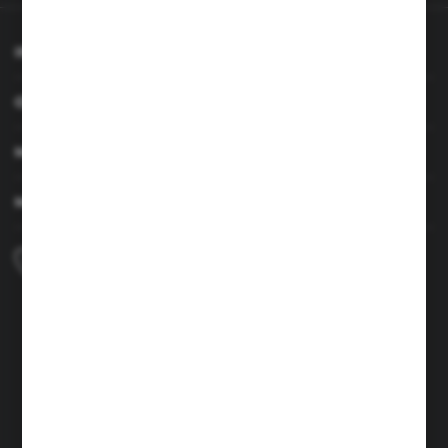
INFORMACJE
OBSŁUGA KLIENTA
MOJE KONTO
MASZ PYTANIE
+48 690 224 003
Zapraszamy pon.-czw. 7:00-15:00 i pt. 6:00-14:00
info@brenor.pl
Kierzno 27,
67-112 Siedlisko
FORMULARZ KONTAKTOWY