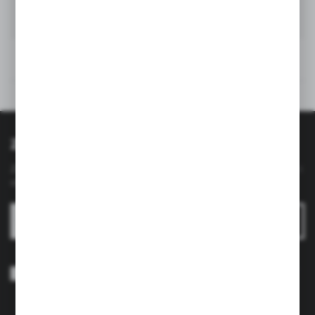
praktyczny "rulonik".
Opinie
Polecane produkty
Zapisz się do newslettera
Zapisz się do newslettera na naszym sklepie internetowym i
otrzymuj
informacje o nowościach i promocjach.
ZAPISZ SIĘ
Wyrażam zgodę na otrzymywanie drogą elektroniczną na wskazany
przeze mnie adres e-mail informacji dotyczących usług świadczonych
przez Administratora. Zgoda może zostać cofnięta w każdym czasie.
Polityka prywatności
*