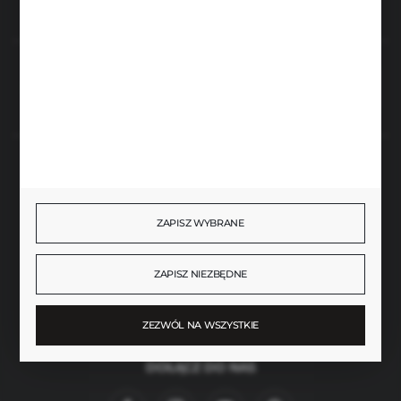
Rozpocznij zwrot produktu:
ODSTĄP OD UMOWY TUTAJ
BEZPIECZNE PŁATNOŚCI
ZAPISZ WYBRANE
SZYBKA DOSTAWA
ZAPISZ NIEZBĘDNE
ZEZWÓL NA WSZYSTKIE
DOŁĄCZ DO NAS