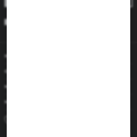
Wyrażam zgodę na otrzymywanie drogą elektroniczną na wskazany
przeze mnie adres e-mail informacji dotyczących usług świadczonych
przez Administratora. Zgoda może zostać cofnięta w każdym czasie.
Polityka prywatności
*
INFORMACJE
OBSŁUGA KLIENTA
MOJE KONTO
MASZ PYTANIE
+48 690 224 003
Zapraszamy pon.-czw. 7:00-15:00 i pt. 6:00-14:00