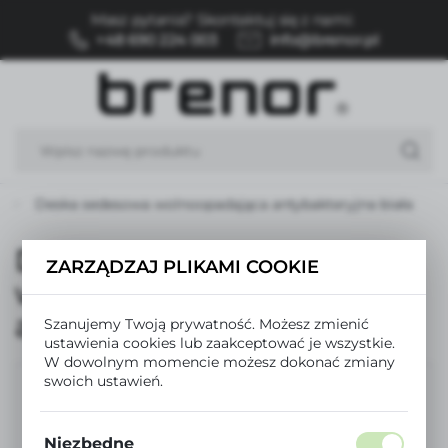
Masz pytania? Skontaktuj się z nami:
USTAWIENIA REGIONALNE
+48 690 224 003
info@brenor.pl
Lokalizacja
Polska
Język
polski
Deska sedesowa wolnoopadająca antybakteryjna biała
Waluta
Polski złoty (PLN)
Deska sedesowa
ZARZĄDZAJ PLIKAMI COOKIE
wolnoopadająca
ZAPISZ
antybakteryjna biała
Szanujemy Twoją prywatność. Możesz zmienić
ustawienia cookies lub zaakceptować je wszystkie.
W dowolnym momencie możesz dokonać zmiany
swoich ustawień.
Niezbędne