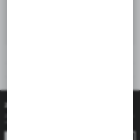
Rysunek techniczny
Opinie
Polecane produkty
Zapisz się do newslettera
Zapisz się do newslettera na naszym sklepie internetowym i
otrzymuj
informacje o nowościach i promocjach.
ZAPISZ SIĘ