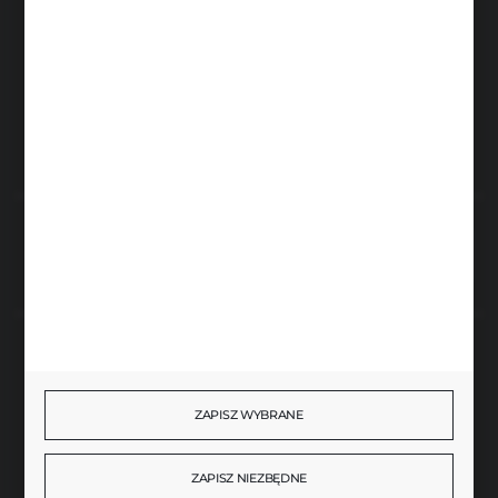
info@brenor.pl
Kierzno 27,
67-112 Siedlisko
FORMULARZ KONTAKTOWY
Rozpocznij zwrot produktu:
ODSTĄP OD UMOWY TUTAJ
BEZPIECZNE PŁATNOŚCI
ZAPISZ WYBRANE
SZYBKA DOSTAWA
ZAPISZ NIEZBĘDNE