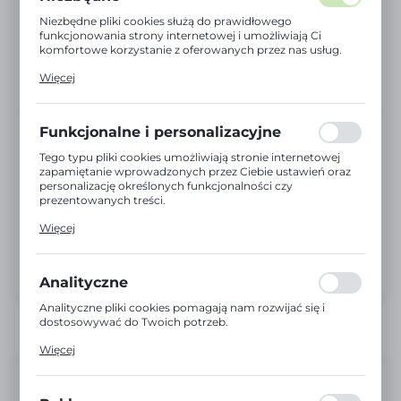
Niezbędne pliki cookies służą do prawidłowego
funkcjonowania strony internetowej i umożliwiają Ci
komfortowe korzystanie z oferowanych przez nas usług.
Pliki cookies odpowiadają na podejmowane przez Ciebie
Więcej
działania w celu m.in. dostosowania Twoich ustawień
preferencji prywatności, logowania czy wypełniania
formularzy. Dzięki plikom cookies strona, z której
korzystasz, może działać bez zakłóceń.
Funkcjonalne i personalizacyjne
Tego typu pliki cookies umożliwiają stronie internetowej
zapamiętanie wprowadzonych przez Ciebie ustawień oraz
personalizację określonych funkcjonalności czy
prezentowanych treści.
Dzięki tym plikom cookies możemy zapewnić Ci większy
Więcej
komfort korzystania z funkcjonalności naszej strony
poprzez dopasowanie jej do Twoich indywidualnych
preferencji. Wyrażenie zgody na funkcjonalne i
personalizacyjne pliki cookies gwarantuje dostępność
Analityczne
większej ilości funkcji na stronie.
Analityczne pliki cookies pomagają nam rozwijać się i
dostosowywać do Twoich potrzeb.
Cookies analityczne pozwalają na uzyskanie informacji w
Więcej
zakresie wykorzystywania witryny internetowej, miejsca
oraz częstotliwości, z jaką odwiedzane są nasze serwisy
Niedostępny
www. Dane pozwalają nam na ocenę naszych serwisów
internetowych pod względem ich popularności wśród