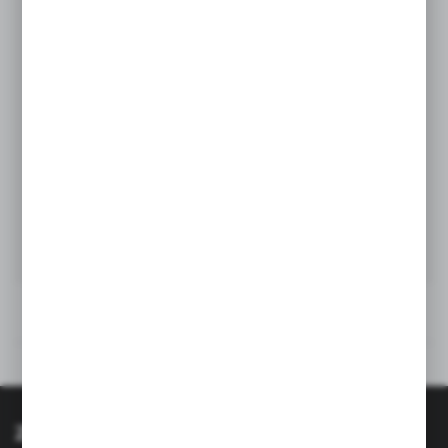
łatwy
– szybka i prosta instalacja, z
montaż
którą poradzi sobie każdy.
stylowy
– wykończenie wpasuje się w
design
każde nowoczesne wnętrze.
Rysunek techniczny
Opinie
Zapisz się do newslettera