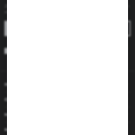
Zapisz się do newslettera na naszym sklepie internetowym i
otrzymuj
informacje o nowościach i promocjach.
ZAPISZ SIĘ
Wyrażam zgodę na otrzymywanie drogą elektroniczną na wskazany
przeze mnie adres e-mail informacji dotyczących usług świadczonych
przez Administratora. Zgoda może zostać cofnięta w każdym czasie.
Polityka prywatności
*
INFORMACJE
OBSŁUGA KLIENTA
MOJE KONTO
MASZ PYTANIE