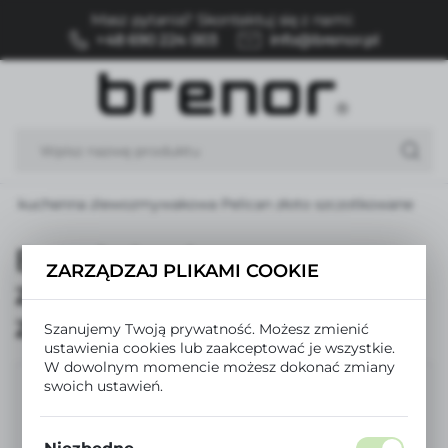
Masz pytania? Skontaktuj się z nami:
USTAWIENIA REGIONALNE
+48 690 224 003
info@brenor.pl
Lokalizacja
Polska
Język
polski
ria kuchenna zlewozmywakowa Pelican złoto szczotkowane
Waluta
Polski złoty (PLN)
Bateria kuchenna
ZARZĄDZAJ PLIKAMI COOKIE
zlewozmywakowa Pelican
ZAPISZ
złoto szczotkowane
Szanujemy Twoją prywatność. Możesz zmienić
ustawienia cookies lub zaakceptować je wszystkie.
W dowolnym momencie możesz dokonać zmiany
swoich ustawień.