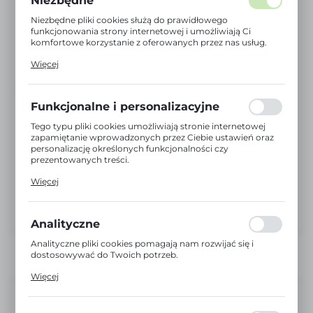
Niezbędne
Niezbędne pliki cookies służą do prawidłowego
funkcjonowania strony internetowej i umożliwiają Ci
komfortowe korzystanie z oferowanych przez nas usług.
Pliki cookies odpowiadają na podejmowane przez Ciebie
Więcej
działania w celu m.in. dostosowania Twoich ustawień
preferencji prywatności, logowania czy wypełniania
formularzy. Dzięki plikom cookies strona, z której
korzystasz, może działać bez zakłóceń.
Funkcjonalne i personalizacyjne
Tego typu pliki cookies umożliwiają stronie internetowej
zapamiętanie wprowadzonych przez Ciebie ustawień oraz
personalizację określonych funkcjonalności czy
prezentowanych treści.
Dzięki tym plikom cookies możemy zapewnić Ci większy
Więcej
komfort korzystania z funkcjonalności naszej strony
poprzez dopasowanie jej do Twoich indywidualnych
preferencji. Wyrażenie zgody na funkcjonalne i
personalizacyjne pliki cookies gwarantuje dostępność
Analityczne
większej ilości funkcji na stronie.
Analityczne pliki cookies pomagają nam rozwijać się i
dostosowywać do Twoich potrzeb.
Cookies analityczne pozwalają na uzyskanie informacji w
Więcej
zakresie wykorzystywania witryny internetowej, miejsca
oraz częstotliwości, z jaką odwiedzane są nasze serwisy
Dostępny
www. Dane pozwalają nam na ocenę naszych serwisów