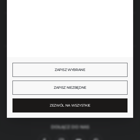
Rozpocznij zwrot produktu:
ODSTĄP OD UMOWY TUTAJ
BEZPIECZNE PŁATNOŚCI
ZAPISZ WYBRANE
ZAPISZ NIEZBĘDNE
SZYBKA DOSTAWA
ZEZWÓL NA WSZYSTKIE
DOŁĄCZ DO NAS