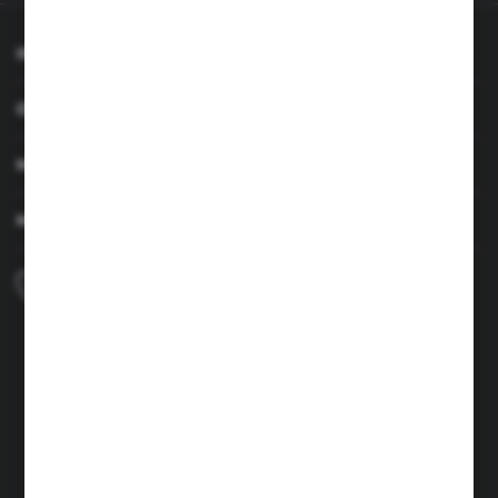
INFORMACJE
OBSŁUGA KLIENTA
MOJE KONTO
MASZ PYTANIE
+48 690 224 003
Zapraszamy pon.-czw. 7:00-15:00 i pt. 6:00-14:00
info@brenor.pl
Kierzno 27,
67-112 Siedlisko
FORMULARZ KONTAKTOWY