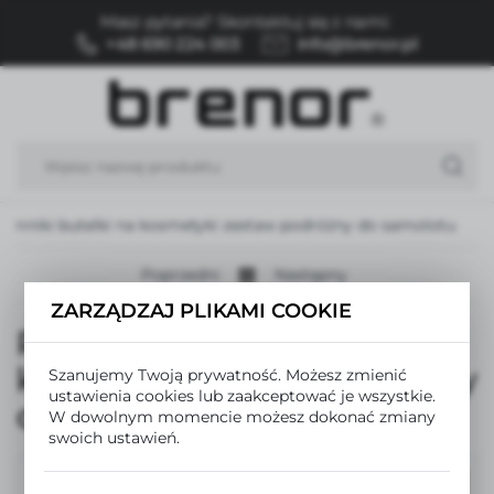
Masz pytania? Skontaktuj się z nami:
USTAWIENIA REGIONALNE
+48 690 224 003
info@brenor.pl
Lokalizacja
Polska
Język
polski
jemniki butelki na kosmetyki zestaw podróżny do samolotu
Waluta
Polski złoty (PLN)
Poprzedni
Następny
ZARZĄDZAJ PLIKAMI COOKIE
Pojemniki butelki na
ZAPISZ
kosmetyki zestaw podróżny
Szanujemy Twoją prywatność. Możesz zmienić
ustawienia cookies lub zaakceptować je wszystkie.
do samolotu
W dowolnym momencie możesz dokonać zmiany
swoich ustawień.
PROMOCJA