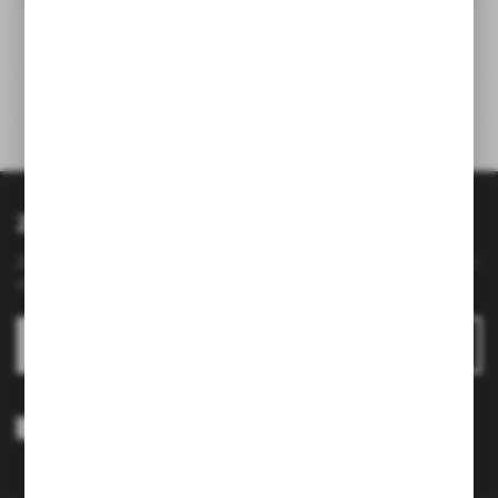
Opinie
Polecane produkty
Inne z kategorii
Zapisz się do newslettera
Zapisz się do newslettera na naszym sklepie internetowym i
otrzymuj
informacje o nowościach i promocjach.
ZAPISZ SIĘ
Wyrażam zgodę na otrzymywanie drogą elektroniczną na wskazany
przeze mnie adres e-mail informacji dotyczących usług świadczonych
przez Administratora. Zgoda może zostać cofnięta w każdym czasie.
Polityka prywatności
*