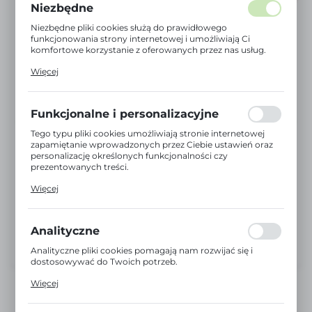
Niezbędne
Niezbędne pliki cookies służą do prawidłowego
funkcjonowania strony internetowej i umożliwiają Ci
komfortowe korzystanie z oferowanych przez nas usług.
Pliki cookies odpowiadają na podejmowane przez Ciebie
Więcej
działania w celu m.in. dostosowania Twoich ustawień
preferencji prywatności, logowania czy wypełniania
formularzy. Dzięki plikom cookies strona, z której
korzystasz, może działać bez zakłóceń.
Funkcjonalne i personalizacyjne
Tego typu pliki cookies umożliwiają stronie internetowej
zapamiętanie wprowadzonych przez Ciebie ustawień oraz
personalizację określonych funkcjonalności czy
prezentowanych treści.
Dzięki tym plikom cookies możemy zapewnić Ci większy
Więcej
komfort korzystania z funkcjonalności naszej strony
poprzez dopasowanie jej do Twoich indywidualnych
preferencji. Wyrażenie zgody na funkcjonalne i
personalizacyjne pliki cookies gwarantuje dostępność
Analityczne
większej ilości funkcji na stronie.
Analityczne pliki cookies pomagają nam rozwijać się i
dostosowywać do Twoich potrzeb.
Cookies analityczne pozwalają na uzyskanie informacji w
Więcej
zakresie wykorzystywania witryny internetowej, miejsca
oraz częstotliwości, z jaką odwiedzane są nasze serwisy
www. Dane pozwalają nam na ocenę naszych serwisów