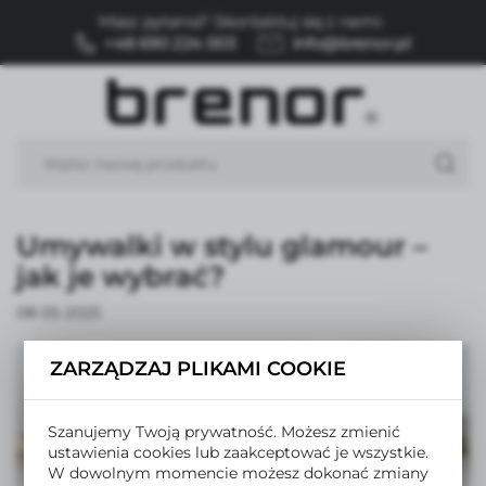
Masz pytania? Skontaktuj się z nami:
USTAWIENIA REGIONALNE
+48 690 224 003
info@brenor.pl
Lokalizacja
Polska
Język
polski
Umywalki w stylu glamour –
Waluta
Polski złoty (PLN)
jak je wybrać?
08-05-2025
ZAPISZ
ZARZĄDZAJ PLIKAMI COOKIE
Szanujemy Twoją prywatność. Możesz zmienić
ustawienia cookies lub zaakceptować je wszystkie.
W dowolnym momencie możesz dokonać zmiany