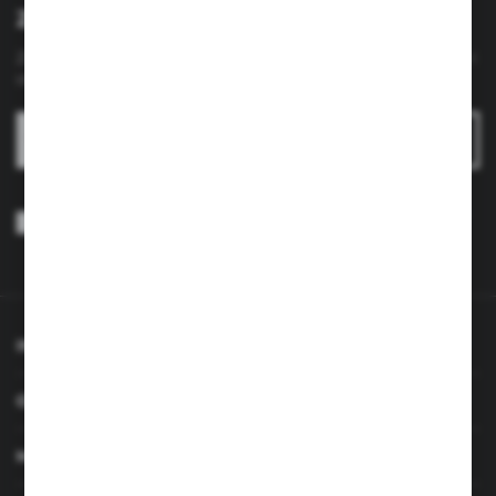
Zapisz się do newslettera
Zapisz się do newslettera na naszym sklepie internetowym i
otrzymuj
informacje o nowościach i promocjach.
ZAPISZ SIĘ
Wyrażam zgodę na otrzymywanie drogą elektroniczną na wskazany
przeze mnie adres e-mail informacji dotyczących usług świadczonych
przez Administratora. Zgoda może zostać cofnięta w każdym czasie.
Polityka prywatności
*
INFORMACJE
OBSŁUGA KLIENTA
MOJE KONTO