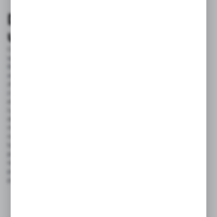
Dodatki i akcesoria do
umywalek glamour
Oprócz odpowiedniej umywalki istotną rolę w kreowaniu
spójnej i luksusowej aranżacji łazienki odgrywają dodatki.
Baterie umywalkowe powinny być nie tylko funkcjonalne,
ale także stanowić elegancki akcent – najlepiej w odcieniach
złota, mosiądzu lub chromu, które doskonale współgrają
z połyskującymi powierzchniami. Lustra to kolejny istotny
element – modele z bogato zdobionymi ramami
lub podświetleniem LED dodają wnętrzu prestiżu. Ważnym
detalem są także odpowiednio dobrane akcesoria, takie jak
mydelniczki, dozowniki na mydło w płynie, czy uchwyty
na ręczniki – najlepiej w kolorystyce zgodnej z dominującymi
tonami łazienki, jak złoto, srebro czy czerń. Warto także
postawić na stylowe pojemniki na kosmetyki oraz eleganckie
ręczniki, które dopełnią całości. Każdy z tych elementów
powinien nie tylko spełniać swoją funkcję, ale również
podkreślać luksusowy charakter wnętrza.
Komentarze