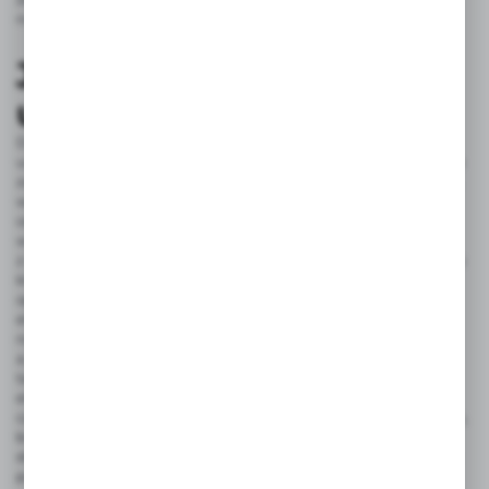
nadając mu niespotykanej elegancji.
Jak dobrać idealną
umywalkę glamour?
Dobór idealnej umywalki w stylu glamour wymaga
uwzględnienia kilku kluczowych aspektów, aby całość wnętrza
zachowała elegancki i luksusowy charakter. Przede wszystkim,
warto zwrócić uwagę na materiały – umywalki z marmuru,
ceramiki o wysokim połysku lub stali doskonale wpisują się
w estetykę glamour. Kolorystyka powinna być stonowana,
z dominacją bieli, czerni, złota lub srebra, które dodają wnętrzu
klasy i blasku. Kolejnym istotnym elementem jest kształt –
opływowe, zmysłowe linie oraz subtelne zdobienia podkreślą
elegancję. Wielkość umywalki powinna być dostosowana do
rozmiarów łazienki, aby nie przytłoczyć przestrzeni,
a jednocześnie zapewnić komfort użytkowania. Ważne jest
także harmonijne dopasowanie umywalki do pozostałych
elementów wyposażenia, takich jak armatura, lustra
czy oświetlenie, które w stylu glamour często mają dekoracyjny,
biżuteryjny charakter. Odpowiedni dobór umywalki glamour
stworzy spójną, luksusową przestrzeń, w której każdy detal jest
przemyślany i współgra z całością.