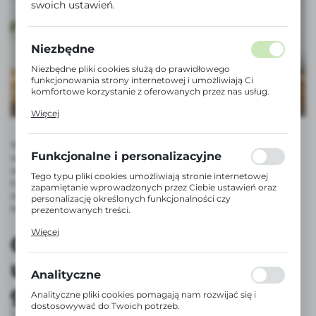
swoich ustawień.
Niezbędne
Niezbędne pliki cookies służą do prawidłowego
funkcjonowania strony internetowej i umożliwiają Ci
komfortowe korzystanie z oferowanych przez nas usług.
Pliki cookies odpowiadają na podejmowane przez Ciebie
Więcej
działania w celu m.in. dostosowania Twoich ustawień
preferencji prywatności, logowania czy wypełniania
formularzy. Dzięki plikom cookies strona, z której
W naszym artykule podpowiemy, czym warto się kierować,
korzystasz, może działać bez zakłóceń.
Funkcjonalne i personalizacyjne
wybierając umywalki glamour, na co zwrócić uwagę i jak
wkomponować je w aranżację łazienki, aby stworzyć
Tego typu pliki cookies umożliwiają stronie internetowej
harmonijną i stylową przestrzeń. Zapraszamy do lektury, aby
zapamiętanie wprowadzonych przez Ciebie ustawień oraz
odkryć tajniki wyboru idealnej umywalki, która nada Twojej
personalizację określonych funkcjonalności czy
łazience wyjątkowego charakteru.
prezentowanych treści.
Dzięki tym plikom cookies możemy zapewnić Ci większy
Więcej
komfort korzystania z funkcjonalności naszej strony
Czym wyróżniają się
poprzez dopasowanie jej do Twoich indywidualnych
preferencji. Wyrażenie zgody na funkcjonalne i
umywalki w stylu
personalizacyjne pliki cookies gwarantuje dostępność
Analityczne
większej ilości funkcji na stronie.
glamour?
Analityczne pliki cookies pomagają nam rozwijać się i
dostosowywać do Twoich potrzeb.
Umywalki w stylu glamour wyróżniają się nie tylko elegancją,