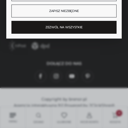
ZAPISZ NIEZBĘDNE
ZEZWÓL NA WSZYSTKIE
SZYBKA DOSTAWA
DOŁĄCZ DO NAS
Copyright by brenor.pl
Agencja interaktywna
[ti]
Powered by
2ClickShop®
0
MENU
SZUKAJ
ULUBIONE
MOJE KONTO
KOSZYK