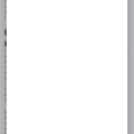
na ogólny styl łazienki oraz jej kolorystykę. Każda z tych form
może w wyjątkowy sposób podkreślić luksusowy charakter
wnętrza, wprowadzając do łazienki niepowtarzalny sznyt
i elegancję.
Umywalki glamour –
najnowsze trendy
Coraz większą popularnością cieszą się designerskie umywalki,
które łączą w sobie nowoczesność z nutą klasycznego luksusu.
Możemy zauważyć rosnące zainteresowanie umywalkami
o nietypowych kształtach i zdobieniach, które stają się
prawdziwymi dziełami sztuki. Trendy w umywalkach glamour
obejmują zarówno delikatne, opływowe formy, jak
i odważniejsze, geometryczne kształty. Popularne są także
innowacyjne materiały, jak szlachetne odmiany marmuru,
przezroczyste szkło z barwnymi akcentami oraz stal, która
nadaje umywalkom wyrafinowanego charakteru.
Nowoczesne umywalki glamour często wyróżniają się
efektownymi detalami, takimi jak złote lub srebrne
wykończenia oraz połyskujące powierzchnie, które idealnie
wpisują się w luksusowy wystrój łazienki. Wszystko to sprawia,
że nowoczesne umywalki glamour są piękną ozdobą wnętrza,