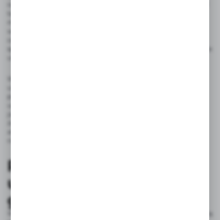
rozwiązaniem, aby nadać łazience wyjątkowego charakteru. W
takich projektach dominują materiały wysokiej jakości, jak
marmur, granit, czy konglomeraty kwarcowe, które nadają
wnętrzom prestiżowy charakter. Nierzadko stosuje się również
ceramikę o lśniących powierzchniach, często pokrytą
specjalnymi powłokami, które nie tylko dodają blasku, ale także
ułatwiają utrzymanie czystości.
Wybierając wykończenia umywalek glamour, warto zwrócić
uwagę na zdobienia i detale. Złote akcenty, połyskujące
powierzchnie oraz finezyjne, metaliczne wykończenia dodają
umywalce wyrafinowanego charakteru. Połączenie wysokiej
jakości materiałów z dekoracyjnymi wykończeniami sprawia,
że umywalka glamour nie tylko pełni funkcję praktyczną,
ale również staje się prawdziwą ozdobą wnętrza, nadając mu
niepowtarzalny, luksusowy wygląd.
Popularne kształty
umywalek w stylu
glamour
Wśród kształtów umywalek glamour, które cieszą się największą