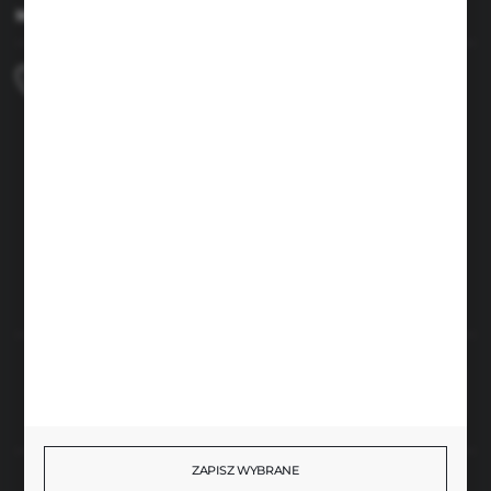
MASZ PYTANIE
+48 690 224 003
Zapraszamy pon.-czw. 7:00-15:00 i pt. 6:00-14:00
info@brenor.pl
Kierzno 27,
67-112 Siedlisko
FORMULARZ KONTAKTOWY
Rozpocznij zwrot produktu:
ODSTĄP OD UMOWY TUTAJ
ZAPISZ WYBRANE
BEZPIECZNE PŁATNOŚCI