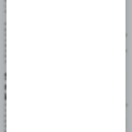
Proces ten wymaga odpowiedniego wsparcia zlewozmywaka
i zastosowania bezpiecznych technik, aby granit pozostał
nienaruszony.
Po wykonaniu otworu montaż baterii zlewozmywakowa
powinien zostać przeprowadzony z dużą precyzją. Należy
zadbać o solidne uszczelnienie, wykorzystując silikon lub taśmę
uszczelniającą, a podczas podłączania do instalacji wodnej
sprawdzić stabilność i szczelność połączeń. Ważne jest, aby po
zakończeniu montażu dokładnie przetestować funkcjonowanie
baterii, upewniając się, że nie ma wycieków i wszystko działa
zgodnie z oczekiwaniami.
Sposoby na samodzielną
naprawę baterii
kuchennej
Aby przeprowadzić skuteczną naprawę baterii kuchennej, warto
zacząć od identyfikacji problemu. Jeżeli kran kuchenny
przecieka, najczęściej wystarczy wymienić uszczelki. W takich
przypadkach pomocny będzie klucz do rur oraz nowe uszczelki
dopasowane do modelu baterii. Zdejmij dźwignię oraz głowicę
baterii, aby uzyskać dostęp do uszczelki, którą należy wyjąć