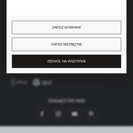
Rozpocznij zwrot produktu:
ODSTĄP OD UMOWY TUTAJ
ZAPISZ WYBRANE
BEZPIECZNE PŁATNOŚCI
ZAPISZ NIEZBĘDNE
ZEZWÓL NA WSZYSTKIE
SZYBKA DOSTAWA
DOŁĄCZ DO NAS