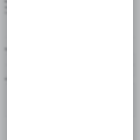
kuchennej wpływa nie tylko na estetykę, ale także na higienę
w kuchni, dlatego warto regularnie dbać o ich pielęgnację
i dostosowywać środki czystości do rodzaju wykończenia.
Komentarze
Nazwa użytkownika*
Komentarz*
DODAJ KOMENTARZ