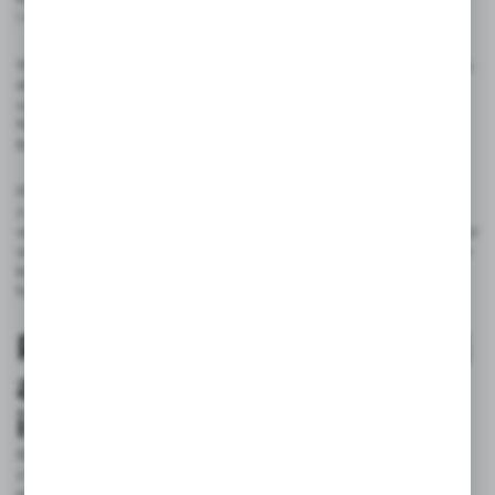
i wymienić na nową.
W przypadku osadów z kamienia, które blokują przepływ wody,
skutecznym rozwiązaniem będzie czyszczenie głowicy przy
użyciu octu lub specjalistycznych środków czyszczących.
Nakładanie octu za pomocą szmatki na elementy zewnętrzne
baterii pomoże usunąć uporczywe osady.
Problem ze spadkiem ciśnienia wody może wynikać
z zatkanego perlatora. Aby go wyczyścić, odkręć końcówkę
wylewki, wyjmij perlator i opłucz go pod bieżącą wodą lub mocz
w roztworze octu przez kilka godzin. Te proste kroki w naprawie
baterii zlewozmywakowej pozwolą przywrócić jej pełną
funkcjonalność, a jednocześnie zaoszczędzić czas i pieniądze.
Rodzaj baterii kuchennej
a czyszczenie
i pielęgnacja
Baterie kuchenne wykonane z chromu, będące jednymi
z najpopularniejszych, charakteryzują się eleganckim
połyskiem, ale są podatne na ślady po wodzie i odciski palców,