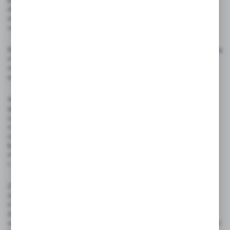
dlatego wymagają częstszego przecierania miękką ściereczką
oraz stosowania delikatnych środków czyszczących, które nie
uszkodzą ich błyszczącej powłoki.
Baterie ze stali nierdzewnej, choć również wrażliwe na smugi, są
mniej podatne na zarysowania i łatwiejsze w czyszczeniu;
regularne przecieranie wodą z octem pomoże zachować ich
estetyczny wygląd i zapobiec osadzaniu się kamienia.
W kuchniach o nowoczesnym charakterze coraz częściej
spotyka się baterie z matowymi wykończeniami, takimi jak
czarne, złote czy miedziane, które są bardziej odporne
na zacieki, ale mogą wymagać specjalistycznych środków
czyszczących, które nie uszkodzą powłoki i nie spowodują jej
blaknięcia. Dla zachowania nienagannego wyglądu baterii
matowych kluczowe jest stosowanie miękkich ściereczek
i unikanie szorstkich gąbek.
Z kolei baterie granitowe lub kompozytowe, dopasowane do
zlewów granitowych, są cenione za trwałość i odporność
na zarysowania oraz przebarwienia, jednak należy pamiętać,
że zbyt intensywne szorowanie lub stosowanie środków
wybielających może naruszyć ich powierzchnię. Czystość baterii