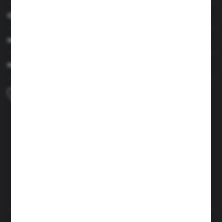
OBSŁUGA KLIENTA
MOJE KONTO
MASZ PYTANIE
+48 690 224 003
Zapraszamy pon.-czw. 7:00-15:00 i pt. 6:00-14:00
info@brenor.pl
Kierzno 27,
67-112 Siedlisko
FORMULARZ KONTAKTOWY