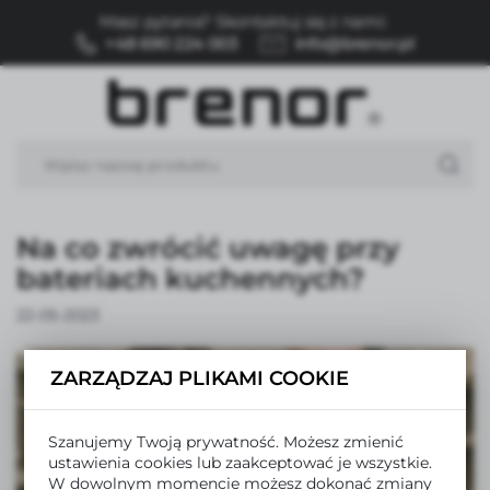
Masz pytania? Skontaktuj się z nami:
USTAWIENIA REGIONALNE
+48 690 224 003
info@brenor.pl
Lokalizacja
Polska
Język
polski
Na co zwrócić uwagę przy
Waluta
Polski złoty (PLN)
bateriach kuchennych?
22-05-2023
ZAPISZ
ZARZĄDZAJ PLIKAMI COOKIE
Szanujemy Twoją prywatność. Możesz zmienić
ustawienia cookies lub zaakceptować je wszystkie.
W dowolnym momencie możesz dokonać zmiany