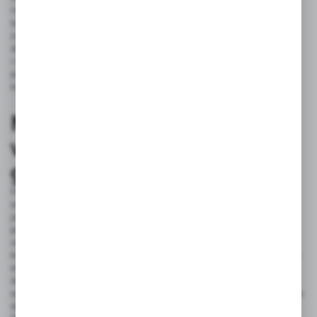
na poprawne uszczelnienie połączeń za pomocą taśmy
teflonowej, co zminimalizuje ryzyko nieszczelności. Po
zamocowaniu baterii na blacie, trzeba podłączyć węże do
dostaw wody, dbając, aby każde połączenie było stabilne
i szczelne. Ostatecznym etapem montażu jest dokładne
przetestowanie instalacji – odkręć wodę i sprawdź, czy bateria
kuchenna działa prawidłowo bez wycieków.
Montaż baterii
w zlewozmywakach
granitowych
Montaż baterii w zlewozmywakach granitowych wymaga
szczególnej uwagi ze względu na specyfikę materiału. Granit
jest twardy i wymaga precyzyjnego podejścia, aby uniknąć
pęknięć. Przed przystąpieniem do pracy upewnij się, że masz
odpowiednie narzędzia, z wiertłem diamentowym na czele,
które umożliwi bezproblemowe wykonanie otworu. Pierwszym
etapem montażu baterii w zlewozmywaku granitowym jest
dokładne zmierzenie i oznaczenie miejsca wiercenia. To
szczególnie ważne, aby bateria zlewozmywakowa była idealnie
dostosowana do granitowej powierzchni i uniknąć uszkodzeń.