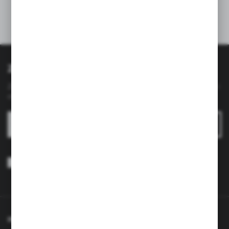
Zapisz się do newslettera
Zapisz się do newslettera na naszym sklepie internetowym i
otrzymuj
informacje o nowościach i promocjach.
ZAPISZ SIĘ
Wyrażam zgodę na otrzymywanie drogą elektroniczną na wskazany
przeze mnie adres e-mail informacji dotyczących usług świadczonych
przez Administratora. Zgoda może zostać cofnięta w każdym czasie.
Polityka prywatności
*
INFORMACJE