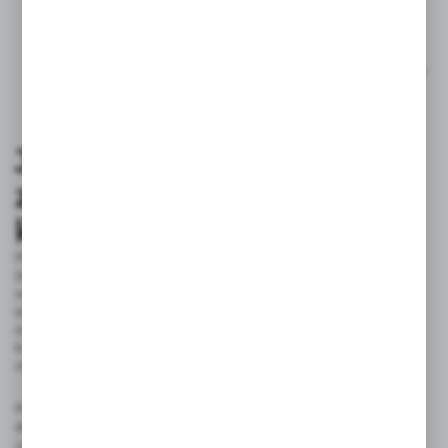
Funkcjonalność: obecność wyciąganej wylewki
czy możliwość obracania.
Średnica i przepływ wody: dostosowanie do ciśnienia
i wielkości zlewu.
Jak prawidłowo
zamontować baterię
kuchenną?
Przed przystąpieniem do pracy warto upewnić się,
że posiadamy wszystkie niezbędne narzędzia, takie jak
wiertarka, klucz do rur oraz taśma teflonowa, która zapewni
szczelność połączeń. Pierwszym krokiem jest dokładne
odmierzanie i oznaczenie miejsc na otwór w blacie. Następnie,
korzystając z odpowiedniej średnicy wiertła, należy wywiercić
otwór pasujący do średnicy baterii.
Podczas montażu baterii kuchennej w blacie kluczowe jest
dokładne dopasowanie wszystkich elementów instalacji, aby
uniknąć przecieków. Szczególną uwagę należy zwrócić