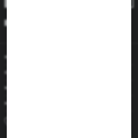
Wyrażam zgodę na otrzymywanie drogą elektroniczną na wskazany
przeze mnie adres e-mail informacji dotyczących usług świadczonych
przez Administratora. Zgoda może zostać cofnięta w każdym czasie.
Polityka prywatności
*
INFORMACJE
OBSŁUGA KLIENTA
MOJE KONTO
MASZ PYTANIE
+48 690 224 003
Zapraszamy pon.-czw. 7:00-15:00 i pt. 6:00-14:00