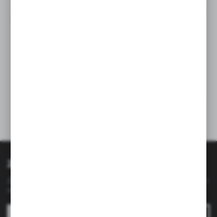
Jak dopasować akcesoria łazienkowe do stylu
wnętrza?
08-09-2025
Zapisz się do newslettera
Zapisz się do newslettera na naszym sklepie internetowym i
otrzymuj
informacje o nowościach i promocjach.
ZAPISZ SIĘ