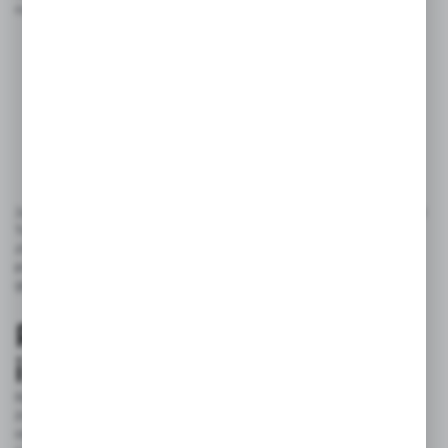
na kontakt z wodą.
Zalety: łatwość montażu, duży wybór kształtów
i rozmiarów.
Wady: naraża krawędzie blatu na kontakt z wodą,
mogą pojawić się trudności z uszczelnieniem.
Jaki zlew do drewnianego blatu będzie najlepszy? To zależy od
Twoich preferencji i wymagań. Klasyczna elegancja
zlewozmywaka wpuszczanego czy nowoczesny design zlewu
podwieszanego - decyzję należy podjąć zgodnie z własnym
gustem.
Realne opinie klientów
i ekspertów
Rzeczywiste opinie klientów i ekspertów są najważniejszym
źródłem informacji na temat konkretnych produktów. Wiele
osób jest zgodnych co do tego, że
granitowe zlewozmywaki
,