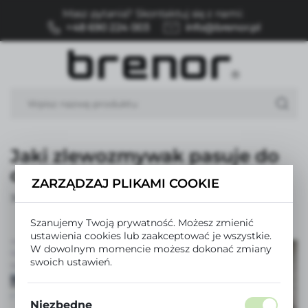
Masz pytania? Skontaktuj się z nami:
USTAWIENIA REGIONALNE
+48 690 224 003
info@brenor.pl
Lokalizacja
Polska
Język
polski
Jaki zlewozmywak pasuje do
Waluta
Polski złoty (PLN)
drewnianego blatu?
ZARZĄDZAJ PLIKAMI COOKIE
30-08-2024
ZAPISZ
Szanujemy Twoją prywatność. Możesz zmienić
ustawienia cookies lub zaakceptować je wszystkie.
W dowolnym momencie możesz dokonać zmiany
swoich ustawień.
Niezbędne