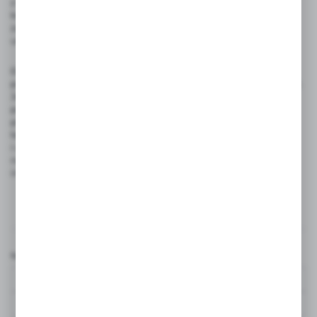
z uwagi na swoją trwałość i naturalny wygląd, doskonale
komplementują drewniane blaty. Jednak niektórzy z nich
zauważają, że konieczne jest regularne czyszczenie, aby
utrzymać ich estetykę.
Ekspertów przekonują także zlewozmywaki ceramiczne,
ponieważ podkreślają m.in. ich łatwość w utrzymaniu czystości.
Jednakże, niektórzy zauważają, że mogą one być bardziej
podatne na powstawanie plam. Stalowe zlewozmywaki, choć
praktyczne i nowoczesne, zgodnie z opiniami, mogą czasem
łatwo ulec zarysowaniu, natomiast są łatwe w czyszczeniu
i utrzymaniu. Wszystkie te informacje pokazują, że odpowiedź
na pytanie „drewniany blat - jaki zlew?” zależy od
indywidualnych preferencji i potrzeb użytkownika.
Komentarze
Nazwa użytkownika*