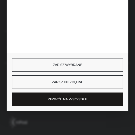
FORMULARZ KONTAKTOWY
Rozpocznij zwrot produktu:
ODSTĄP OD UMOWY TUTAJ
ZAPISZ WYBRANE
BEZPIECZNE PŁATNOŚCI
ZAPISZ NIEZBĘDNE
ZEZWÓL NA WSZYSTKIE
SZYBKA DOSTAWA