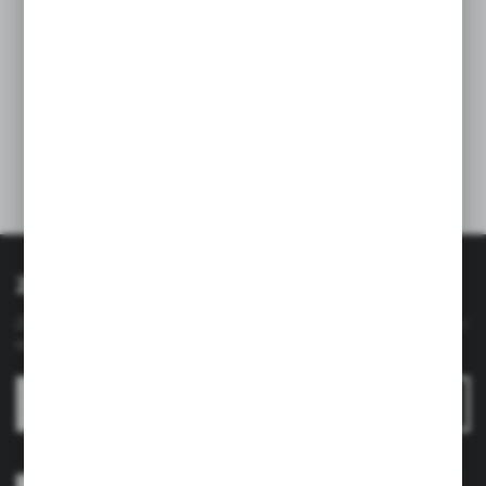
Jak dopasować akcesoria łazienkowe do stylu
wnętrza?
08-09-2025
Zapisz się do newslettera
Zapisz się do newslettera na naszym sklepie internetowym i
otrzymuj
informacje o nowościach i promocjach.
ZAPISZ SIĘ
Wyrażam zgodę na otrzymywanie drogą elektroniczną na wskazany
przeze mnie adres e-mail informacji dotyczących usług świadczonych