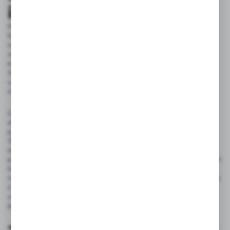
i wygoda użytkowania
Przy wyborze baterii kuchennej niezwykle ważna jest
funkcjonalność i wygoda użytkowania. Bateria z wyciąganą
wylewką to doskonały przykład rozwiązania, które znacząco
wpływa na komfort użytkowania, oferując dodatkowo
elastyczność, dzięki której prace w kuchni stają się łatwiejsze.
Wyciągana wylewka to element niezwykle praktyczny,
umożliwiający swobodne kierowanie strugi wody, co docenią
osoby często myjące warzywa i duże naczynia.
Dzięki baterii z wyciąganą wylewką każda czynność w kuchni
staje się prostsza i bardziej komfortowa, a prace, które do tej
pory wymagały dużej precyzji, teraz wykonamy o wiele łatwiej.
Ten typ baterii kuchennych oferuje bowiem możliwość
skierowania strumienia wody dokładnie tam, gdzie go
potrzebujemy. To kolejny krok w kierunku tworzenia przestrzeni
kuchennych, które będą nie tylko estetyczne, ale również jak
najbardziej funkcjonalne i praktyczne. Z całą pewnością bateria
z wyciąganą wylewką to opcja, która podniesie komfort
użytkowania Twojej kuchni i nada jej nowoczesnego,
profesjonalnego charakteru.