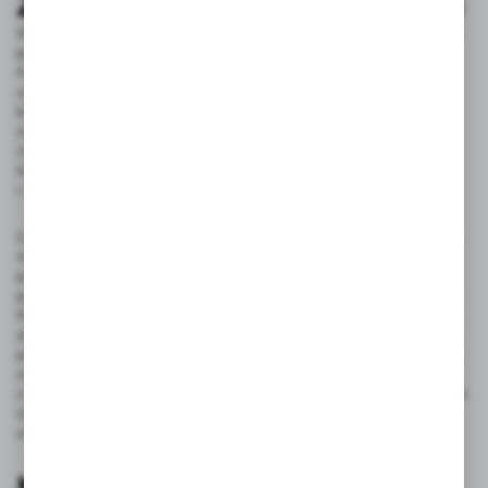
Zużycie wody a ekologia
W obszarze ekologicznym, baterie kuchenne z ogranicznikami
przepływu to rozwiązanie pozwalające na oszczędność wody.
Funkcjonują one na zasadzie redukcji przepływu wody bez
utraty komfortu użytkowania, co jest niezmiernie istotne dla
każdego domu. Wynika to z faktu, że nawet niewielkie
zmniejszenie zużycia wody może znacząco wpłynąć
na obniżenie rachunków za media. Ekologiczne baterie
kuchenne to świadomy wybór tych, którzy szanują środowisko
i zależy im na ochronie zasobów naszej planety.
Część ekologicznych baterii kuchennych dostępnych na rynku
ma wbudowaną funkcję "eco", która pozwala na ograniczenie
przepływu wody do poziomu zapewniającego optymalne
parametry użytkowe i jednocześnie zminimalizowane zużycie.
Pamiętajmy, oszczędność wody to nie tylko kwestia finansowa,
ale przede wszystkim odpowiedzialne działanie na rzecz
przyszłych pokoleń. Wybierając ekologiczne baterie kuchenne,
zwracajmy również uwagę na ich trwałość i jakość materiałów,
z których są wykonane. Baterie, które posłużą nam przez długie
lata, to kolejny sposób na wprowadzenie do naszych domów
zrównoważonych rozwiązań.