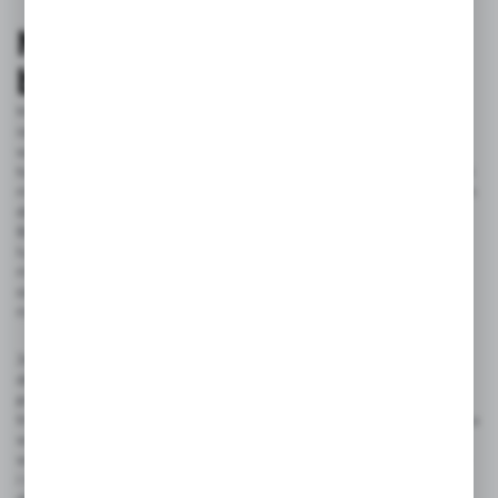
Materiały i wykończenie
baterii kuchennych
Materiały, z których wykonane są baterie kuchenne, mają
istotny wpływ na ich trwałość i estetykę. Ważne jest, aby
wybierać modele zrobione z solidnych, odpornych na korozję
tworzyw. Na rynku dominują baterie wykonane z chromu i stali
nierdzewnej. Chrom cieszy się popularnością przede wszystkim
dzięki atrakcyjnemu wyglądowi i łatwości w czyszczeniu.
Baterie chromowane są odporne na zarysowania, a ich
lustrzana powierzchnia dodaje blasku każdej kuchni. Stal
nierdzewna charakteryzuje się dużą wytrzymałością,
odpornością na korozję oraz bakterie, a także nie wpływa
na smak wody.
Jest też mosiądz. Baterie wykonane z mosiądzu stanowią
doskonały wybór dla osób szukających wytrzymałości
połączonej z eleganckim wyglądem. Mosiądz jest materiałem
trwałym i odpornym na korozję, co czyni go idealnym do użytku
w kuchni. Dodatkowo, baterie z mosiądzu dostępne są
w różnych wykończeniach, od polerowanego po szczotkowane
i występują w różnych kolorach, co pozwala na idealne