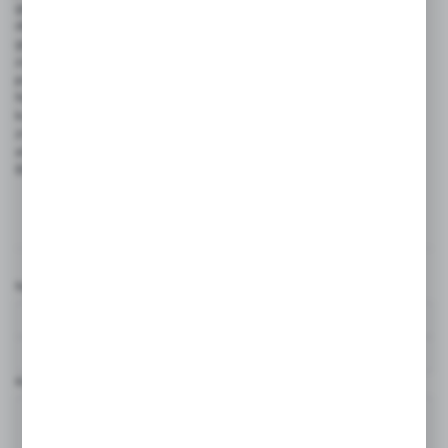
granitowe. Nasze produkty charakteryzują się nowoczesnym
designem i są wykonane z najlepszych materiałów,
gwarantując trwałość i niezawodność. Zapraszamy do
zapoznania się z naszym asortymentem, który zaspokoi
potrzeby nawet najbardziej wymagających klientów.
Niezależnie od tego, czy poszukujesz eleganckiej baterii do
kuchni czy praktycznego rozwiązania do łazienki, w BRENOR
znajdziesz produkty, które nie tylko pięknie się prezentują,
ale też podnoszą funkcjonalność każdego wnętrza. Wybierz
BRENOR i ciesz się doskonałą jakością każdego dnia!
Komentarze
Nazwa użytkownika*
Komentarz*