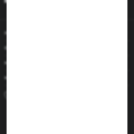
przez Administratora. Zgoda może zostać cofnięta w każdym czasie.
Polityka prywatności
*
INFORMACJE
OBSŁUGA KLIENTA
MOJE KONTO
MASZ PYTANIE
+48 690 224 003
Zapraszamy pon.-czw. 7:00-15:00 i pt. 6:00-14:00
info@brenor.pl
Kierzno 27,
67-112 Siedlisko