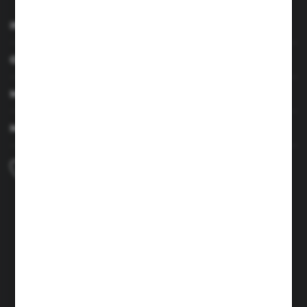
INFORMACJE
OBSŁUGA KLIENTA
MOJE KONTO
MASZ PYTANIE
+48 690 224 003
Zapraszamy pon.-czw. 7:00-15:00 i pt. 6:00-14:00
info@brenor.pl
Kierzno 27,
67-112 Siedlisko
FORMULARZ KONTAKTOWY