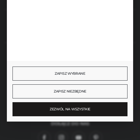
Rozpocznij zwrot produktu:
ODSTĄP OD UMOWY TUTAJ
BEZPIECZNE PŁATNOŚCI
ZAPISZ WYBRANE
SZYBKA DOSTAWA
ZAPISZ NIEZBĘDNE
ZEZWÓL NA WSZYSTKIE
DOŁĄCZ DO NAS