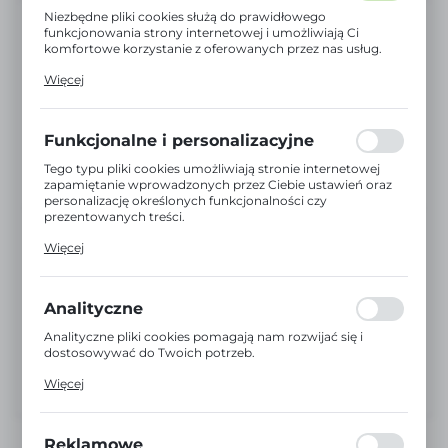
Niezbędne pliki cookies służą do prawidłowego
funkcjonowania strony internetowej i umożliwiają Ci
komfortowe korzystanie z oferowanych przez nas usług.
Pliki cookies odpowiadają na podejmowane przez Ciebie
Więcej
działania w celu m.in. dostosowania Twoich ustawień
preferencji prywatności, logowania czy wypełniania
formularzy. Dzięki plikom cookies strona, z której
korzystasz, może działać bez zakłóceń.
Funkcjonalne i personalizacyjne
Tego typu pliki cookies umożliwiają stronie internetowej
zapamiętanie wprowadzonych przez Ciebie ustawień oraz
personalizację określonych funkcjonalności czy
prezentowanych treści.
Dzięki tym plikom cookies możemy zapewnić Ci większy
Więcej
komfort korzystania z funkcjonalności naszej strony
poprzez dopasowanie jej do Twoich indywidualnych
preferencji. Wyrażenie zgody na funkcjonalne i
personalizacyjne pliki cookies gwarantuje dostępność
Analityczne
większej ilości funkcji na stronie.
Analityczne pliki cookies pomagają nam rozwijać się i
dostosowywać do Twoich potrzeb.
Cookies analityczne pozwalają na uzyskanie informacji w
Więcej
zakresie wykorzystywania witryny internetowej, miejsca
oraz częstotliwości, z jaką odwiedzane są nasze serwisy
www. Dane pozwalają nam na ocenę naszych serwisów
internetowych pod względem ich popularności wśród
Reklamowe