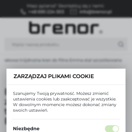
Masz pytania? Skontaktuj się z nami:
USTAWIENIA REGIONALNE
+48 690 224 003
info@brenor.pl
Lokalizacja
Polska
Język
polski
wakowa trójdrożna kran do filtra Emma stal szczotkowana
Waluta
Polski złoty (PLN)
Poprzedni
Następny
ZARZĄDZAJ PLIKAMI COOKIE
Bateria kuchenna
ZAPISZ
Szanujemy Twoją prywatność. Możesz zmienić
zlewozmywakowa
ustawienia cookies lub zaakceptować je wszystkie.
W dowolnym momencie możesz dokonać zmiany
trójdrożna kran do filtra
swoich ustawień.
Emma stal szczotkowana
Niezbędne