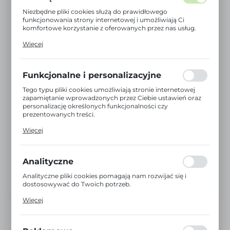
Niezbędne pliki cookies służą do prawidłowego
funkcjonowania strony internetowej i umożliwiają Ci
komfortowe korzystanie z oferowanych przez nas usług.
Pliki cookies odpowiadają na podejmowane przez Ciebie
Więcej
działania w celu m.in. dostosowania Twoich ustawień
preferencji prywatności, logowania czy wypełniania
formularzy. Dzięki plikom cookies strona, z której
korzystasz, może działać bez zakłóceń.
Funkcjonalne i personalizacyjne
Tego typu pliki cookies umożliwiają stronie internetowej
zapamiętanie wprowadzonych przez Ciebie ustawień oraz
personalizację określonych funkcjonalności czy
prezentowanych treści.
Dzięki tym plikom cookies możemy zapewnić Ci większy
Więcej
komfort korzystania z funkcjonalności naszej strony
poprzez dopasowanie jej do Twoich indywidualnych
preferencji. Wyrażenie zgody na funkcjonalne i
personalizacyjne pliki cookies gwarantuje dostępność
Analityczne
większej ilości funkcji na stronie.
Analityczne pliki cookies pomagają nam rozwijać się i
dostosowywać do Twoich potrzeb.
Cookies analityczne pozwalają na uzyskanie informacji w
Więcej
zakresie wykorzystywania witryny internetowej, miejsca
oraz częstotliwości, z jaką odwiedzane są nasze serwisy
www. Dane pozwalają nam na ocenę naszych serwisów
internetowych pod względem ich popularności wśród