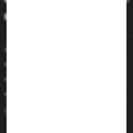
Wyrażam zgodę na otrzymywanie drogą elektroniczną na wskazany
przeze mnie adres e-mail informacji dotyczących usług świadczonych
przez Administratora. Zgoda może zostać cofnięta w każdym czasie.
Polityka prywatności
*
INFORMACJE
OBSŁUGA KLIENTA
MOJE KONTO
MASZ PYTANIE
+48 690 224 003
Zapraszamy pon.-czw. 7:00-15:00 i pt. 6:00-14:00
info@brenor.pl