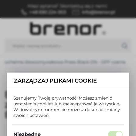
Masz pytania? Skontaktuj się z nami:
USTAWIENIA REGIONALNE
+48 690 224 003
info@brenor.pl
Lokalizacja
Polska
Język
polski
ia kuchenna zlewozmywakowa Press Black ON - OFF czarna
Waluta
Polski złoty (PLN)
Poprzedni
Następny
ZARZĄDZAJ PLIKAMI COOKIE
Bateria kuchenna
ZAPISZ
Szanujemy Twoją prywatność. Możesz zmienić
zlewozmywakowa Press
ustawienia cookies lub zaakceptować je wszystkie.
W dowolnym momencie możesz dokonać zmiany
Black ON - OFF czarna
swoich ustawień.
Niezbędne