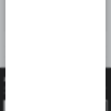
Rysunek techniczny
Opinie
Inne z kategorii
Zapisz się do newslettera
Zapisz się do newslettera na naszym sklepie internetowym i
otrzymuj
informacje o nowościach i promocjach.
ZAPISZ SIĘ