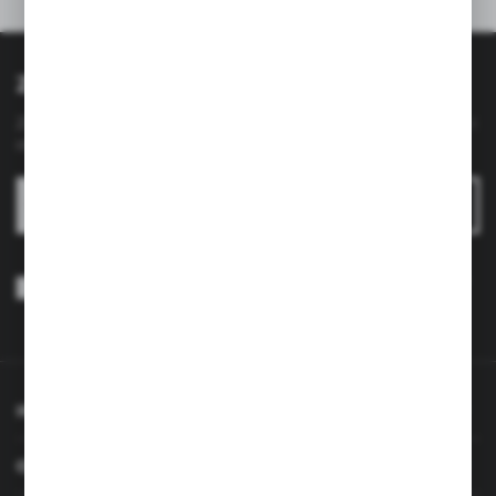
Inne z kategorii
zmniejsza zużycie wody, a także
zapobiega rozpryskiwaniu, co zwiększa
komfort użytkowania.
Zapisz się do newslettera
Funkcje:
Oszczędność wody –
Zapisz się do newslettera na naszym sklepie internetowym i
nowoczesne technologie pozwalające
otrzymuj
informacje o nowościach i promocjach.
na redukcję zużycia wody bez utraty
wydajności.
ZAPISZ SIĘ
Ciśnienie robocze:
Od 0,5 do 8 bar.
Wyrażam zgodę na otrzymywanie drogą elektroniczną na wskazany
Temperatura wody:
Maksymalnie
przeze mnie adres e-mail informacji dotyczących usług świadczonych
90°C.
przez Administratora. Zgoda może zostać cofnięta w każdym czasie.
Polityka prywatności
*
Przyłącze:
Standardowe 3/8 cala,
pasujące do większości systemów
wodociągowych
INFORMACJE
OBSŁUGA KLIENTA