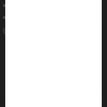
MOJE KONTO
MASZ PYTANIE
+48 690 224 003
Zapraszamy pon.-czw. 7:00-15:00 i pt. 6:00-14:00
info@brenor.pl
Kierzno 27,
67-112 Siedlisko
FORMULARZ KONTAKTOWY
Rozpocznij zwrot produktu:
ODSTĄP OD UMOWY TUTAJ