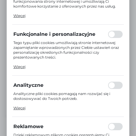
funkcjonowania strony internetowej i umożliwiają Ci
komfortowe korzystanie z oferowanych przez nas usług.
Pliki cookies odpowiadają na podejmowane przez Ciebie
Więcej
działania w celu m.in. dostosowania Twoich ustawień
preferencji prywatności, logowania czy wypełniania
formularzy. Dzięki plikom cookies strona, z której
korzystasz, może działać bez zakłóceń.
Funkcjonalne i personalizacyjne
Tego typu pliki cookies umożliwiają stronie internetowej
zapamiętanie wprowadzonych przez Ciebie ustawień oraz
personalizację określonych funkcjonalności czy
prezentowanych treści.
Dzięki tym plikom cookies możemy zapewnić Ci większy
Więcej
komfort korzystania z funkcjonalności naszej strony
poprzez dopasowanie jej do Twoich indywidualnych
preferencji. Wyrażenie zgody na funkcjonalne i
personalizacyjne pliki cookies gwarantuje dostępność
Analityczne
większej ilości funkcji na stronie.
Analityczne pliki cookies pomagają nam rozwijać się i
dostosowywać do Twoich potrzeb.
Cookies analityczne pozwalają na uzyskanie informacji w
Więcej
zakresie wykorzystywania witryny internetowej, miejsca
oraz częstotliwości, z jaką odwiedzane są nasze serwisy
www. Dane pozwalają nam na ocenę naszych serwisów
internetowych pod względem ich popularności wśród
Reklamowe
użytkowników. Zgromadzone informacje są przetwarzane
w formie zanonimizowanej. Wyrażenie zgody na
Dzięki reklamowym plikom cookies prezentujemy Ci