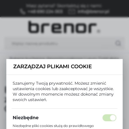
Masz pytania? Skontaktuj się z nami:
USTAWIENIA REGIONALNE
+48 690 224 003
info@brenor.pl
Lokalizacja
Polska
Język
polski
Bateria kuchenna zlewozmywakowa Luxury Gold złota
Waluta
ZARZĄDZAJ PLIKAMI COOKIE
Polski złoty (PLN)
Poprzedni
Następny
Szanujemy Twoją prywatność. Możesz zmienić
Bateria kuchenna
ustawienia cookies lub zaakceptować je wszystkie.
ZAPISZ
W dowolnym momencie możesz dokonać zmiany
zlewozmywakowa Luxury
swoich ustawień.
Gold złota
Niezbędne
Niezbędne pliki cookies służą do prawidłowego