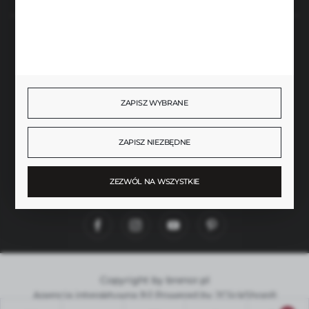
BEZPIECZNE PŁATNOŚCI
ZAPISZ WYBRANE
SZYBKA DOSTAWA
ZAPISZ NIEZBĘDNE
ZEZWÓL NA WSZYSTKIE
DOŁĄCZ DO NAS
Copyright by brenor.pl
Agencja interaktywna
[ti]
Powered by
2ClickShop®