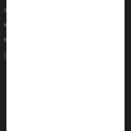
OBSŁUGA KLIENTA
MOJE KONTO
MASZ PYTANIE
+48 690 224 003
Zapraszamy pon.-czw. 7:00-15:00 i pt. 6:00-14:00
info@brenor.pl
Kierzno 27,
67-112 Siedlisko
FORMULARZ KONTAKTOWY