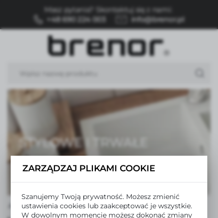
Masz pytania? Skontaktuj się z nami:
USTAWIENIA REGIONALNE
+48 690 224 003
info@brenor.pl
Lokalizacja
Polska
Język
polski
Waluta
Polski złoty (PLN)
STYLOWE I TRWAŁE
ZAPISZ
ZARZĄDZAJ PLIKAMI COOKIE
Szanujemy Twoją prywatność. Możesz zmienić
ustawienia cookies lub zaakceptować je wszystkie.
Akcesoria kuchenne
Wyposażenie zlewozmywaków
W dowolnym momencie możesz dokonać zmiany