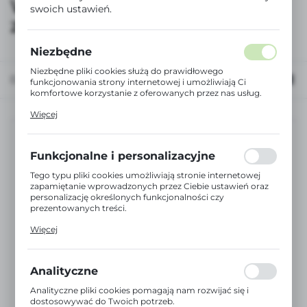
Wyposażenie
swoich ustawień.
zlewozmywaków
Niezbędne
Niezbędne pliki cookies służą do prawidłowego
Domyślnie
FILTRUJ
funkcjonowania strony internetowej i umożliwiają Ci
komfortowe korzystanie z oferowanych przez nas usług.
Pliki cookies odpowiadają na podejmowane przez Ciebie
Więcej
działania w celu m.in. dostosowania Twoich ustawień
preferencji prywatności, logowania czy wypełniania
formularzy. Dzięki plikom cookies strona, z której
korzystasz, może działać bez zakłóceń.
Funkcjonalne i personalizacyjne
Tego typu pliki cookies umożliwiają stronie internetowej
zapamiętanie wprowadzonych przez Ciebie ustawień oraz
personalizację określonych funkcjonalności czy
prezentowanych treści.
Dzięki tym plikom cookies możemy zapewnić Ci większy
Więcej
komfort korzystania z funkcjonalności naszej strony
poprzez dopasowanie jej do Twoich indywidualnych
preferencji. Wyrażenie zgody na funkcjonalne i
personalizacyjne pliki cookies gwarantuje dostępność
Analityczne
większej ilości funkcji na stronie.
Loz Metalpres
Analityczne pliki cookies pomagają nam rozwijać się i
Sitko korek do syfonu odpływu 83 mm
dostosowywać do Twoich potrzeb.