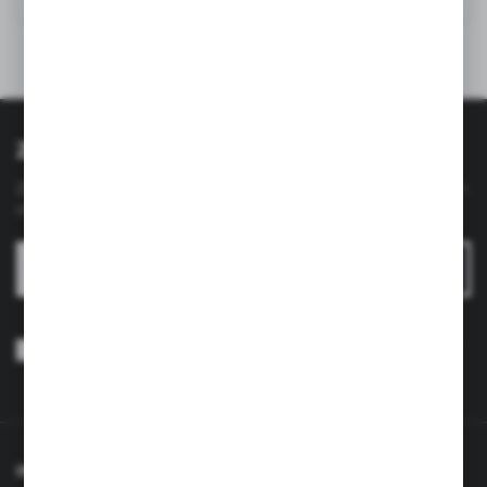
Zapisz się do newslettera
Zapisz się do newslettera na naszym sklepie internetowym i
otrzymuj
informacje o nowościach i promocjach.
ZAPISZ SIĘ
Wyrażam zgodę na otrzymywanie drogą elektroniczną na wskazany
przeze mnie adres e-mail informacji dotyczących usług świadczonych
przez Administratora. Zgoda może zostać cofnięta w każdym czasie.
Polityka prywatności
*
INFORMACJE