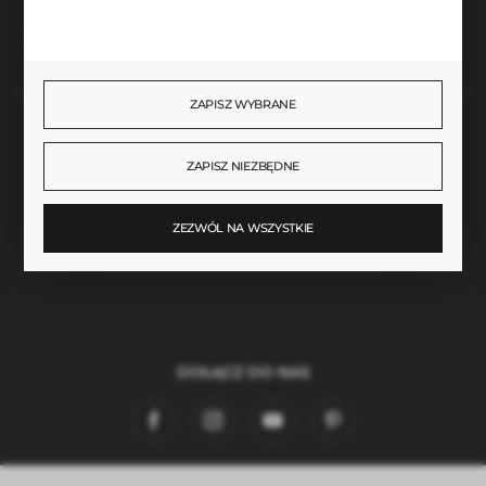
Rozpocznij zwrot produktu:
ODSTĄP OD UMOWY TUTAJ
ZAPISZ WYBRANE
BEZPIECZNE PŁATNOŚCI
ZAPISZ NIEZBĘDNE
ZEZWÓL NA WSZYSTKIE
SZYBKA DOSTAWA
DOŁĄCZ DO NAS