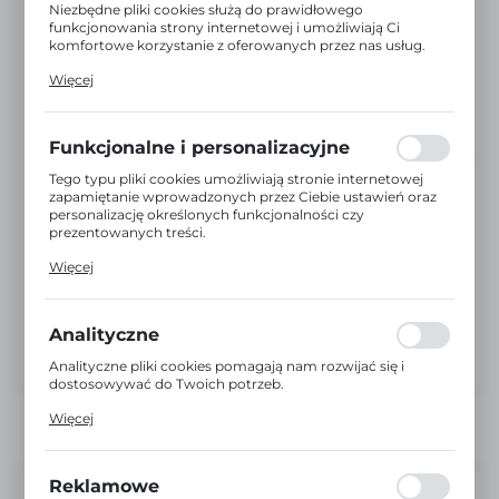
Niezbędne pliki cookies służą do prawidłowego
funkcjonowania strony internetowej i umożliwiają Ci
komfortowe korzystanie z oferowanych przez nas usług.
Pliki cookies odpowiadają na podejmowane przez Ciebie
Więcej
działania w celu m.in. dostosowania Twoich ustawień
preferencji prywatności, logowania czy wypełniania
formularzy. Dzięki plikom cookies strona, z której
korzystasz, może działać bez zakłóceń.
Funkcjonalne i personalizacyjne
Tego typu pliki cookies umożliwiają stronie internetowej
zapamiętanie wprowadzonych przez Ciebie ustawień oraz
personalizację określonych funkcjonalności czy
prezentowanych treści.
Dzięki tym plikom cookies możemy zapewnić Ci większy
Więcej
komfort korzystania z funkcjonalności naszej strony
poprzez dopasowanie jej do Twoich indywidualnych
preferencji. Wyrażenie zgody na funkcjonalne i
personalizacyjne pliki cookies gwarantuje dostępność
Analityczne
większej ilości funkcji na stronie.
Analityczne pliki cookies pomagają nam rozwijać się i
dostosowywać do Twoich potrzeb.
Cookies analityczne pozwalają na uzyskanie informacji w
Więcej
zakresie wykorzystywania witryny internetowej, miejsca
oraz częstotliwości, z jaką odwiedzane są nasze serwisy
www. Dane pozwalają nam na ocenę naszych serwisów
internetowych pod względem ich popularności wśród
Reklamowe
Niedostępny
użytkowników. Zgromadzone informacje są przetwarzane