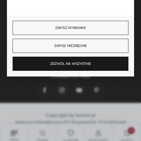
BEZPIECZNE PŁATNOŚCI
ZAPISZ WYBRANE
SZYBKA DOSTAWA
ZAPISZ NIEZBĘDNE
ZEZWÓL NA WSZYSTKIE
DOŁĄCZ DO NAS
Copyright by brenor.pl
Agencja interaktywna
[ti]
Powered by
2ClickShop®
0
MENU
SZUKAJ
ULUBIONE
MOJE KONTO
KOSZYK