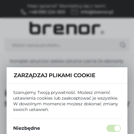
Masz pytania? Skontaktuj się z nami:
USTAWIENIA REGIONALNE
+48 690 224 003
info@brenor.pl
Lokalizacja
Polska
Język
polski
Komplet sztućców zestaw sztućce czarne 24 elementy
Waluta
Polski złoty (PLN)
Następny
ZARZĄDZAJ PLIKAMI COOKIE
Komplet sztućców zestaw
Szanujemy Twoją prywatność. Możesz zmienić
ZAPISZ
ustawienia cookies lub zaakceptować je wszystkie.
sztućce czarne 24 elementy
W dowolnym momencie możesz dokonać zmiany
swoich ustawień.
PROMOCJA
Niezbędne