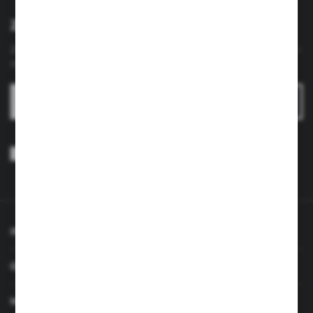
Zapisz się do newslettera
Zapisz się do newslettera na naszym sklepie internetowym i
otrzymuj
informacje o nowościach i promocjach.
ZAPISZ SIĘ
Wyrażam zgodę na otrzymywanie drogą elektroniczną na wskazany
przeze mnie adres e-mail informacji dotyczących usług świadczonych
przez Administratora. Zgoda może zostać cofnięta w każdym czasie.
Polityka prywatności
*
INFORMACJE
OBSŁUGA KLIENTA
MOJE KONTO